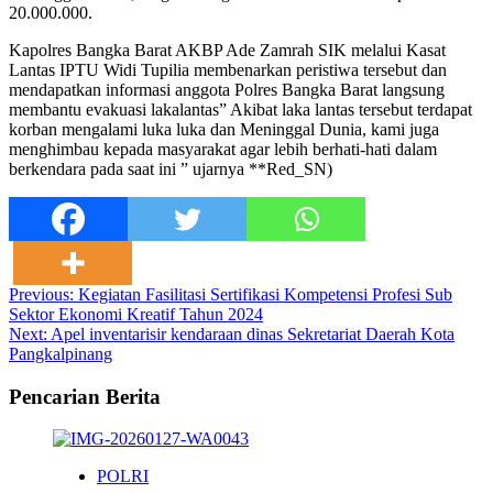
20.000.000.
Kapolres Bangka Barat AKBP Ade Zamrah SIK melalui Kasat
Lantas IPTU Widi Tupilia membenarkan peristiwa tersebut dan
mendapatkan informasi anggota Polres Bangka Barat langsung
membantu evakuasi lakalantas” Akibat laka lantas tersebut terdapat
korban mengalami luka luka dan Meninggal Dunia, kami juga
menghimbau kepada masyarakat agar lebih berhati-hati dalam
berkendara pada saat ini ” ujarnya **Red_SN)
Post
Previous:
Kegiatan Fasilitasi Sertifikasi Kompetensi Profesi Sub
Sektor Ekonomi Kreatif Tahun 2024
navigation
Next:
Apel inventarisir kendaraan dinas Sekretariat Daerah Kota
Pangkalpinang
Pencarian Berita
POLRI