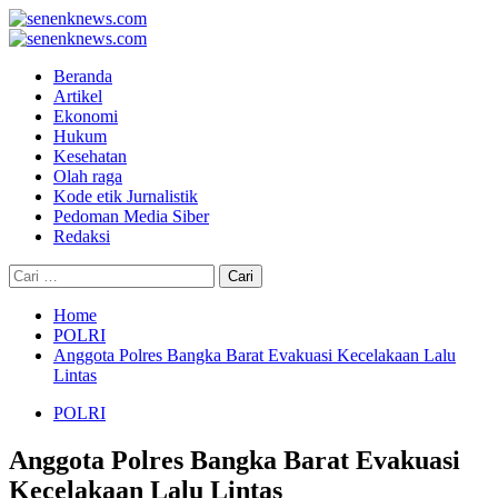
Skip
to
Primary
content
Menu
Beranda
Artikel
Ekonomi
Hukum
Kesehatan
Olah raga
Kode etik Jurnalistik
Pedoman Media Siber
Redaksi
Cari
untuk:
Home
POLRI
Anggota Polres Bangka Barat Evakuasi Kecelakaan Lalu
Lintas
POLRI
Anggota Polres Bangka Barat Evakuasi
Kecelakaan Lalu Lintas