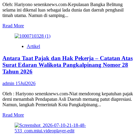
TANTANGAN
Oleh: Hariyono senenknews.com-Kepulauan Bangka Belitung
YANG
selama ini dikenal luas sebagai lada dunia dan daerah penghasil
HARUS
timah utama. Namun di samping...
DIBENAHI
Read
Read More
more
about
TANAH
Artikel
JARANG:
BERKAH
Antara Taat Pajak dan Hak Pekerja – Catatan Atas
POTENSI
YANG
Surat Edaran Walikota Pangkalpinang Nomor 28
HARUS
Tahun 2026
DIKELOLA
DENGAN
admin
15Jul2026
BIJAK
DAN
Oleh : Hariyono senenknews.com-Niat mendorong kepatuhan pajak
BERTANGGUNG
demi menambah Pendapatan Asli Daerah memang patut diapresiasi.
JAWAB
Namun, langkah Pemerintah Kota Pangkalpinang...
Read
Read More
more
about
Antara