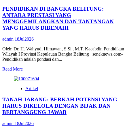
KEPEDULIAN
PENDIDIKAN DI BANGKA BELITUNG:
YANG
NYATA
ANTARA PRESTASI YANG
UNTUK
MENGGEMILANGKAN DAN TANTANGAN
PENDIDIKAN
YANG HARUS DIBENAHI
DAN
NASIB
admin
18Jul2026
TENAGA
KERJA
Oleh: Dr. H. Wahyudi Himawan, S.Si., M.T. Kacabdin Pendidikan
BABEL
Wilayah I Provinsi Kepulauan Bangka Belitung seneknews.com-
Pendidikan adalah pondasi dan...
Read
Read More
more
about
PENDIDIKAN
Artikel
DI
BANGKA
TANAH JARANG: BERKAH POTENSI YANG
BELITUNG:
ANTARA
HARUS DIKELOLA DENGAN BIJAK DAN
PRESTASI
BERTANGGUNG JAWAB
YANG
MENGGEMILANGKAN
admin
18Jul2026
DAN