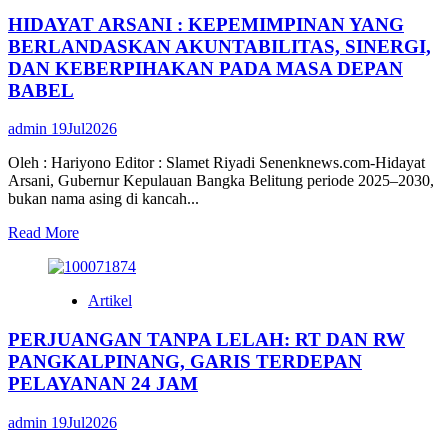
HIDAYAT ARSANI : KEPEMIMPINAN YANG
BERLANDASKAN AKUNTABILITAS, SINERGI,
DAN KEBERPIHAKAN PADA MASA DEPAN
BABEL
admin
19Jul2026
Oleh : Hariyono Editor : Slamet Riyadi Senenknews.com-Hidayat
Arsani, Gubernur Kepulauan Bangka Belitung periode 2025–2030,
bukan nama asing di kancah...
Read
Read More
more
about
HIDAYAT
Artikel
ARSANI
:
PERJUANGAN TANPA LELAH: RT DAN RW
KEPEMIMPINAN
YANG
PANGKALPINANG, GARIS TERDEPAN
BERLANDASKAN
PELAYANAN 24 JAM
AKUNTABILITAS,
SINERGI,
admin
19Jul2026
DAN
KEBERPIHAKAN