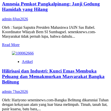
Amnesia Pemkot Pangkalpinang: Janji Gedung
Payung
Kesejahteraan
Hamidah yang Hilang
Sejati
Masyarakat
admin
8Jun2026
Bangka
Belitung
Oleh : Sanjai Saputra Presiden Mahasiswa IAIN Sas Babel.
Koordinator Wilayah Bem SI Sumbagsel. senenknews.com-
Masyarakat tidak pernah lupa, bahwa dahulu...
Read
Read More
more
about
Amnesia
Artikel
Pemkot
Pangkalpinang:
Hilirisasi dan Industri: Kunci Emas Membuka
Janji
Gedung
Peluang dan Memakmurkan Masyarakat Bangka
Hamidah
Belitung
yang
Hilang
admin
7Jun2026
Oleh: Hariyono seneninews.com-Bangka Belitung dikaruniai Tuhan
dengan kekayaan alam yang luar biasa melimpah. Timah, tanah liat,
pasir kuarsa, batu bara,...