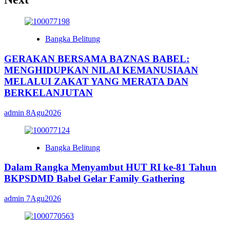
Pembangunan
Bangka
Belitung
yang
Bangka Belitung
Sejahtera,
Dari
GERAKAN BERSAMA BAZNAS BABEL:
Rakyat
MENGHIDUPKAN NILAI KEMANUSIAAN
Untuk
MELALUI ZAKAT YANG MERATA DAN
Rakyat
BERKELANJUTAN
admin
8Agu2026
Bangka Belitung
Dalam Rangka Menyambut HUT RI ke-81 Tahun
BKPSDMD Babel Gelar Family Gathering
admin
7Agu2026