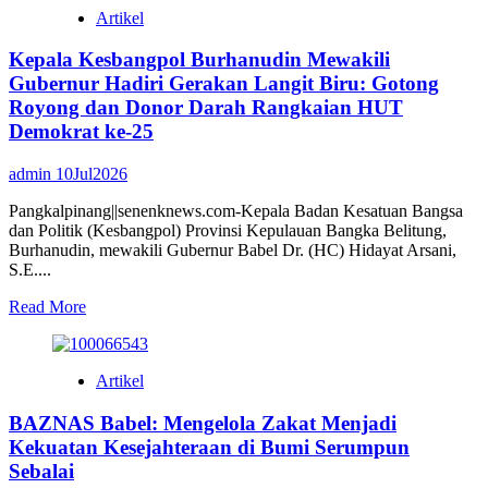
Taat
Artikel
Pajak
dan
Kepala Kesbangpol Burhanudin Mewakili
Hak
Pekerja
Gubernur Hadiri Gerakan Langit Biru: Gotong
–
Royong dan Donor Darah Rangkaian HUT
Catatan
Demokrat ke-25
Atas
Surat
admin
10Jul2026
Edaran
Walikota
Pangkalpinang||senenknews.com-Kepala Badan Kesatuan Bangsa
Pangkalpinang
dan Politik (Kesbangpol) Provinsi Kepulauan Bangka Belitung,
Nomor
Burhanudin, mewakili Gubernur Babel Dr. (HC) Hidayat Arsani,
28
S.E....
Tahun
2026
Read
Read More
more
about
Kepala
Artikel
Kesbangpol
Burhanudin
BAZNAS Babel: Mengelola Zakat Menjadi
Mewakili
Gubernur
Kekuatan Kesejahteraan di Bumi Serumpun
Hadiri
Sebalai
Gerakan