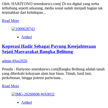
Tips
Oleh: HARIYONO senenknews.com|| Di era digital yang serba
Praktis
terhubung seperti sekarang, media sosial sudah menjadi bagian tak
bagi
terpisahkan dari kehidupan...
Wajib
Pajak
Read
Read More
more
about
Bijak
Artikel
dan
Beretika
Koperasi Hadir Sebagai Payung Kesejahteraan
di
Media
Sejati Masyarakat Bangka Belitung
Sosial:
Penting
admin
8Jun2026
Pelajar
Masa
Penulis : Hariyono senenknews.com||Bangka Belitung adalah tanah
Kini
yang diberkahi kekayaan alam luar biasa. Timah, hasil laut,
perkebunan, hingga potensi pariwisata...
Read
Read More
more
about
Koperasi
Artikel
Hadir
Sebagai