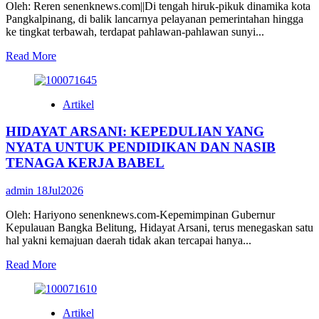
Oleh: Reren senenknews.com||Di tengah hiruk-pikuk dinamika kota
PADA
Pangkalpinang, di balik lancarnya pelayanan pemerintahan hingga
MASA
ke tingkat terbawah, terdapat pahlawan-pahlawan sunyi...
DEPAN
BABEL
Read
Read More
more
about
PERJUANGAN
Artikel
TANPA
LELAH:
HIDAYAT ARSANI: KEPEDULIAN YANG
RT
DAN
NYATA UNTUK PENDIDIKAN DAN NASIB
RW
TENAGA KERJA BABEL
PANGKALPINANG,
GARIS
admin
18Jul2026
TERDEPAN
PELAYANAN
Oleh: Hariyono senenknews.com-Kepemimpinan Gubernur
24
Kepulauan Bangka Belitung, Hidayat Arsani, terus menegaskan satu
JAM
hal yakni kemajuan daerah tidak akan tercapai hanya...
Read
Read More
more
about
HIDAYAT
Artikel
ARSANI: