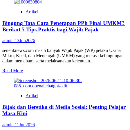
about
BAZNAS
Artikel
Babel:
Mengelola
Bingung Tata Cara Penerapan PPh Final UMKM?
Zakat
Menjadi
Berikut 5 Tips Praktis bagi Wajib Pajak
Kekuatan
Kesejahteraan
admin
13Jun2026
di
Bumi
senenknews.com-masih banyak Wajib Pajak (WP) pelaku Usaha
Serumpun
Mikro, Kecil, dan Menengah (UMKM) yang merasa kebingungan
Sebalai
dalam memahami serta melaksanakan ketentuan...
Read
Read More
more
about
Bingung
Tata
Artikel
Cara
Penerapan
Bijak dan Beretika di Media Sosial: Penting Pelajar
PPh
Final
Masa Kini
UMKM?
Berikut
admin
11Jun2026
5