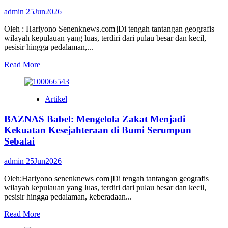
Langit
admin
25Jun2026
Biru:
Gotong
Oleh : Hariyono Senenknews.com||Di tengah tantangan geografis
Royong
wilayah kepulauan yang luas, terdiri dari pulau besar dan kecil,
dan
pesisir hingga pedalaman,...
Donor
Darah
Read
Read More
Rangkaian
more
HUT
about
Demokrat
BAZNAS
ke-
Artikel
Babel:
25
Mengelola
BAZNAS Babel: Mengelola Zakat Menjadi
Zakat
Menjadi
Kekuatan Kesejahteraan di Bumi Serumpun
Kekuatan
Sebalai
Kesejahteraan
di
admin
25Jun2026
Bumi
Serumpun
Oleh:Hariyono senenknews com||Di tengah tantangan geografis
Sebalai
wilayah kepulauan yang luas, terdiri dari pulau besar dan kecil,
pesisir hingga pedalaman, keberadaan...
Read
Read More
more