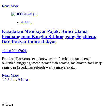
Read
Read More
more
about
Hilirisasi
Artikel
dan
Industri:
Kesadaran Membayar Pajak: Kunci Utama
Kunci
Emas
Pembangunan Bangka Belitung yang Sejahtera,
Membuka
Dari Rakyat Untuk Rakyat
Peluang
dan
admin
2Jun2026
Memakmurkan
Masyarakat
Penulis : Hariyono senenknews.com- Pembangunan daerah
Bangka
bukanlah tanggung jawab pemerintah semata, melainkan hasil kerja
Belitung
sama dan kepedulian seluruh warga masyarakat....
Read
Read More
Paginasi
more
1
2
3
4
…
9
Next
about
pos
Kesadaran
Membayar
Pajak:
Kunci
Next
Utama