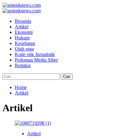
Skip
to
Primary
content
Menu
Beranda
Artikel
Ekonomi
Hukum
Kesehatan
Olah raga
Kode etik Jurnalistik
Pedoman Media Siber
Redaksi
Cari
untuk:
Home
Artikel
Artikel
Artikel