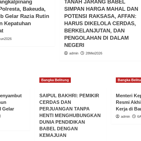
angkalpinang
TANAH JARANG BABEL
olresta, Bakeuda,
SIMPAN HARGA MAHAL DAN
b Gelar Razia Rutin
POTENSI RAKSASA, AFFAN:
an Kepatuhan
HARUS DIKELOLA CERDAS,
at
BERKELANJUTAN, DAN
PENGOLAHAN DI DALAM
Jun2026
NEGERI
admin
28Mei2026
Bangka Belitung
Bangka Belit
Menyambut
SAIPUL BAKHRI: PEMIKIR
Menteri K
hun
CERDAS DAN
Resmi Akhi
 Gelar
PERJUANGAN TANPA
Kerja di Ba
g
HENTI MENGHUBUNGKAN
admin
6
DUNIA PENDIDIKAN
BABEL DENGAN
KEMAJUAN