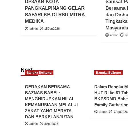
DP3AKB KOTA
Samsat P
PANGKALPINANG GELAR
Bersama P
SAFARI KB DI RSU MITRA
dan Dishu
MEDIKA
Tingkatk
Masyarak
admin
15Jun2026
admin
9
Next
Bangka Belitung
Bangka Belitung
GERAKAN BERSAMA
Dalam Rangka 
BAZNAS BABEL:
HUT RI ke-81 Ta
MENGHIDUPKAN NILAI
BKPSDMD Babel
KEMANUSIAAN MELALUI
Family Gatherin
ZAKAT YANG MERATA
admin
7Agu2026
DAN BERKELANJUTAN
admin
8Agu2026