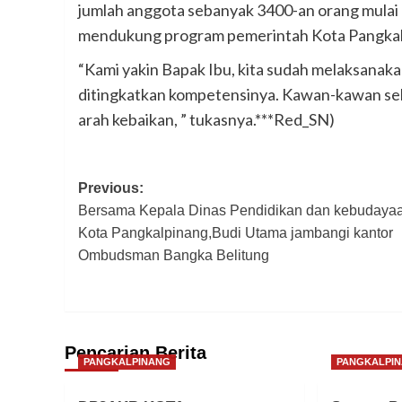
jumlah anggota sebanyak 3400-an orang mulai
mendukung program pemerintah Kota Pangkal
“Kami yakin Bapak Ibu, kita sudah melaksanaka
ditingkatkan kompetensinya. Kawan-kawan sek
arah kebaikan, ” tukasnya.***Red_SN)
Post
Previous:
Bersama Kepala Dinas Pendidikan dan kebudaya
navigation
Kota Pangkalpinang,Budi Utama jambangi kantor
Ombudsman Bangka Belitung
Pencarian Berita
PANGKALPINANG
PANGKALPI