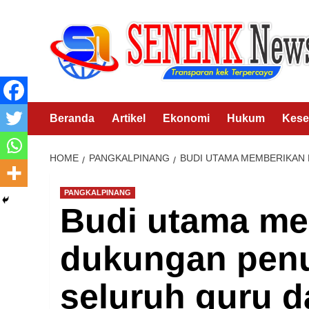
Skip
to
content
Beranda
Artikel
Ekonomi
Hukum
Kese
HOME
PANGKALPINANG
BUDI UTAMA MEMBERIKAN
PANGKALPINANG
Budi utama me
dukungan penu
seluruh guru d