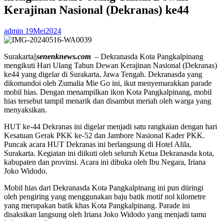
Kerajinan Nasional (Dekranas) ke44
admin
19Mei2024
Surakarta||
senenknews.com
– Dekranasda Kota Pangkalpinang
mengikuti Hari Ulang Tahun Dewan Kerajinan Nasional (Dekranas)
ke44 yang digelar di Surakarta, Jawa Tengah. Dekranasda yang
dikomandoi oleh Zumalia Mie Go ini, ikut menyemarakkan parade
mobil hias. Dengan menampilkan ikon Kota Pangkalpinang, mobil
hias tersebut tampil menarik dan disambut meriah oleh warga yang
menyaksikan.
HUT ke-44 Dekranas ini digelar menjadi satu rangkaian dengan hari
Kesatuan Gerak PKK ke-52 dan Jambore Nasional Kader PKK.
Puncak acara HUT Dekranas ini berlangsung di Hotel Alila,
Surakarta. Kegiatan ini diikuti oleh seluruh Ketua Dekranasda kota,
kabupaten dan provinsi. Acara ini dibuka oleh Ibu Negara, Iriana
Joko Widodo.
Mobil hias dari Dekranasda Kota Pangkalpinang ini pun diiringi
oleh pengiring yang menggunakan baju batik motif nol kilometre
yang merupakan batik khas Kota Pangkalpinang. Parade ini
disaksikan langsung oleh Iriana Joko Widodo yang menjadi tamu