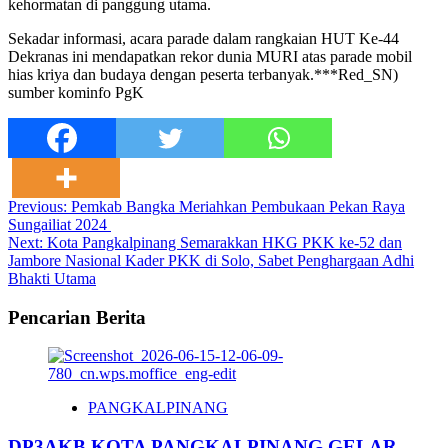
kehormatan di panggung utama.
Sekadar informasi, acara parade dalam rangkaian HUT Ke-44
Dekranas ini mendapatkan rekor dunia MURI atas parade mobil
hias kriya dan budaya dengan peserta terbanyak.***Red_SN)
sumber kominfo PgK
Post
Previous:
Pemkab Bangka Meriahkan Pembukaan Pekan Raya
Sungailiat 2024
navigation
Next:
Kota Pangkalpinang Semarakkan HKG PKK ke-52 dan
Jambore Nasional Kader PKK di Solo, Sabet Penghargaan Adhi
Bhakti Utama
Pencarian Berita
PANGKALPINANG
DP3AKB KOTA PANGKALPINANG GELAR