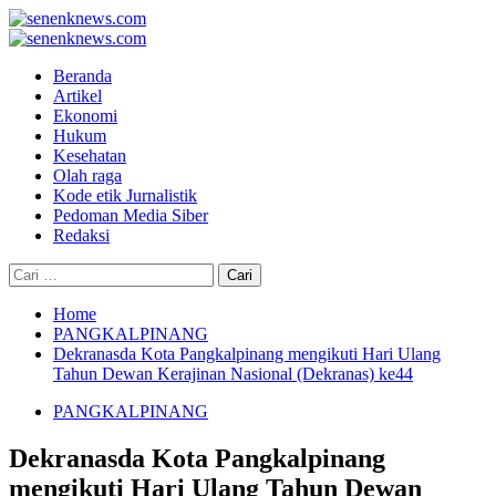
Skip
to
Primary
content
Menu
Beranda
Artikel
Ekonomi
Hukum
Kesehatan
Olah raga
Kode etik Jurnalistik
Pedoman Media Siber
Redaksi
Cari
untuk:
Home
PANGKALPINANG
Dekranasda Kota Pangkalpinang mengikuti Hari Ulang
Tahun Dewan Kerajinan Nasional (Dekranas) ke44
PANGKALPINANG
Dekranasda Kota Pangkalpinang
mengikuti Hari Ulang Tahun Dewan