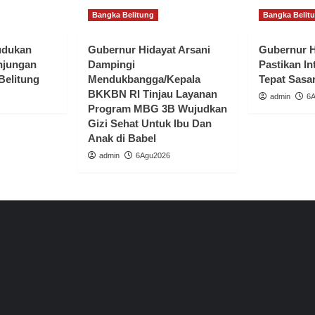
Bangka Belitung
Bangka Belit
udukan
Gubernur Hidayat Arsani
Gubernur H
njungan
Dampingi
Pastikan In
Belitung
Mendukbangga/Kepala
Tepat Sasa
BKKBN RI Tinjau Layanan
admin
6
Program MBG 3B Wujudkan
Gizi Sehat Untuk Ibu Dan
Anak di Babel
admin
6Agu2026