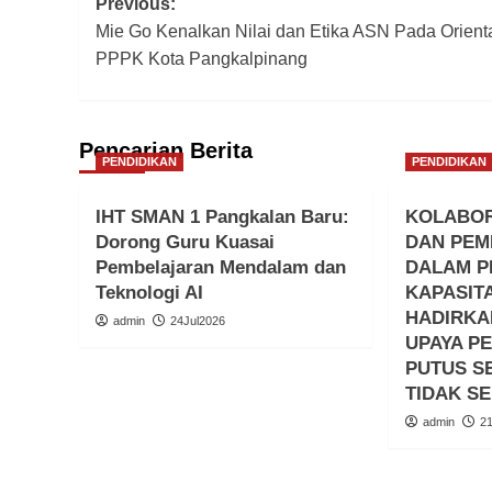
Post
Previous:
Mie Go Kenalkan Nilai dan Etika ASN Pada Orient
navigation
PPPK Kota Pangkalpinang
Pencarian Berita
PENDIDIKAN
PENDIDIKAN
IHT SMAN 1 Pangkalan Baru:
KOLABOR
Dorong Guru Kuasai
DAN PEM
Pembelajaran Mendalam dan
DALAM 
Teknologi AI
KAPASIT
HADIRKA
admin
24Jul2026
UPAYA P
PUTUS S
TIDAK S
admin
2