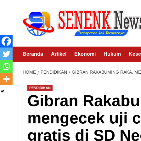
Skip
to
content
Beranda
Artikel
Ekonomi
Hukum
Kese
HOME
PENDIDIKAN
GIBRAN RAKABUMING RAKA, MEN
PENDIDIKAN
Gibran Rakabu
mengecek uji 
gratis di SD Ne