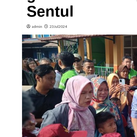
Sentul
admin
23Jul2024