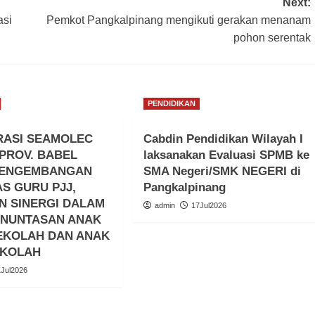
Next:
asi
Pemkot Pangkalpinang mengikuti gerakan menanam
pohon serentak
PENDIDIKAN
ASI SEAMOLEC
Cabdin Pendidikan Wilayah I
PROV. BABEL
laksanakan Evaluasi SPMB ke
PENGEMBANGAN
SMA Negeri/SMK NEGERI di
AS GURU PJJ,
Pangkalpinang
N SINERGI DALAM
admin
17Jul2026
ENUNTASAN ANAK
EKOLAH DAN ANAK
EKOLAH
1Jul2026