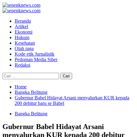
Skip
to
Primary
content
Menu
Beranda
Artikel
Ekonomi
Hukum
Kesehatan
Olah raga
Kode etik Jurnalistik
Pedoman Media Siber
Redaksi
Cari
untuk:
Home
Bangka Belitung
Gubernur Babel Hidayat Arsani menyalurkan KUR kepada
200 debitur baru se Babel
Bangka Belitung
Gubernur Babel Hidayat Arsani
menyalurkan KUR kepada 200 debitur