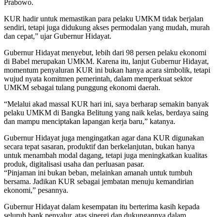
Prabowo.
KUR hadir untuk memastikan para pelaku UMKM tidak berjalan
sendiri, tetapi juga didukung akses permodalan yang mudah, murah
dan cepat,” ujar Gubernur Hidayat.
Gubernur Hidayat menyebut, lebih dari 98 persen pelaku ekonomi
di Babel merupakan UMKM. Karena itu, lanjut Gubernur Hidayat,
momentum penyaluran KUR ini bukan hanya acara simbolik, tetapi
wujud nyata komitmen pemerintah, dalam memperkuat sektor
UMKM sebagai tulang punggung ekonomi daerah.
“Melalui akad massal KUR hari ini, saya berharap semakin banyak
pelaku UMKM di Bangka Belitung yang naik kelas, berdaya saing
dan mampu menciptakan lapangan kerja baru,” katanya.
Gubernur Hidayat juga mengingatkan agar dana KUR digunakan
secara tepat sasaran, produktif dan berkelanjutan, bukan hanya
untuk menambah modal dagang, tetapi juga meningkatkan kualitas
produk, digitalisasi usaha dan perluasan pasar.
“Pinjaman ini bukan beban, melainkan amanah untuk tumbuh
bersama. Jadikan KUR sebagai jembatan menuju kemandirian
ekonomi,” pesannya.
Gubernur Hidayat dalam kesempatan itu berterima kasih kepada
seluruh bank penyalur, atas sinergi dan dukungannya dalam