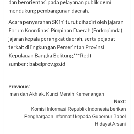
dan berorientasi pada pelayanan publik demi
mendukung pembangunan daerah.
Acara penyerahan SK ini turut dihadiri oleh jajaran
Forum Koordinasi Pimpinan Daerah (Forkopimda),
jajaran kepala perangkat daerah, serta pejabat
terkait di lingkungan Pemerintah Provinsi
Kepulauan Bangka Belitung.***Red)
sumber : babelprov.go.id
Post
Previous:
Iman dan Akhlak, Kunci Meraih Kemenangan
navigation
Next:
Komisi Informasi Republik Indonesia berikan
Penghargaan informatif kepada Gubernur Babel
Hidayat Arsani