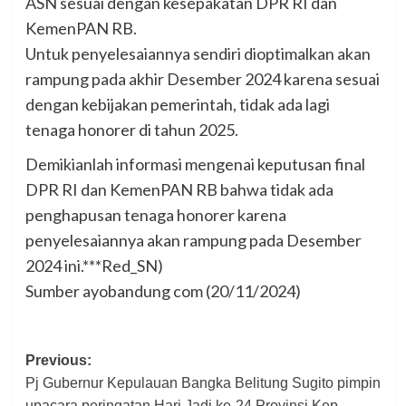
ASN sesuai dengan kesepakatan DPR RI dan
KemenPAN RB.
Untuk penyelesaiannya sendiri dioptimalkan akan
rampung pada akhir Desember 2024 karena sesuai
dengan kebijakan pemerintah, tidak ada lagi
tenaga honorer di tahun 2025.
Demikianlah informasi mengenai keputusan final
DPR RI dan KemenPAN RB bahwa tidak ada
penghapusan tenaga honorer karena
penyelesaiannya akan rampung pada Desember
2024 ini.***Red_SN)
Sumber ayobandung com (20/11/2024)
Post
Previous:
Pj Gubernur Kepulauan Bangka Belitung Sugito pimpin
navigation
upacara peringatan Hari Jadi ke-24 Provinsi Kep.