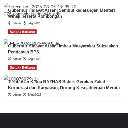
Gubernur Hidayat Arsani Sambut kedatangan Menteri
Wihaji beserta Rombongan
admin
5Agu2026
Bangka Belitung
Gubernur Hidayat Arsani Imbau Masyarakat Sukseskan
Pendataan BPS
admin
4Agu2026
Bangka Belitung
Terobosan Ketua BAZNAS Babel: Gerakan Zakat
Korporasi dan Karyawan, Dorong Kesejahteraan Merata
admin
3Agu2026