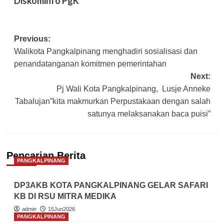
Diskominfo PgK
Post
Previous:
Walikota Pangkalpinang menghadiri sosialisasi dan
navigation
penandatanganan komitmen pemerintahan
Next:
Pj Wali Kota Pangkalpinang, Lusje Anneke
Tabalujan”kita makmurkan Perpustakaan dengan salah
satunya melaksanakan baca puisi”
Pencarian Berita
PANGKALPINANG
DP3AKB KOTA PANGKALPINANG GELAR SAFARI
KB DI RSU MITRA MEDIKA
admin
15Jun2026
PANGKALPINANG