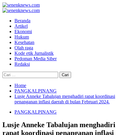
Skip
to
Primary
content
Menu
Beranda
Artikel
Ekonomi
Hukum
Kesehatan
Olah raga
Kode etik Jurnalistik
Pedoman Media Siber
Redaksi
Cari
untuk:
Home
PANGKALPINANG
Lusje Anneke Tabalujan menghadiri rapat koordinasi
penanganan inflasi daerah di bulan Februari 2024.
PANGKALPINANG
Lusje Anneke Tabalujan menghadiri
rapat koordinasi penanganan inflasi