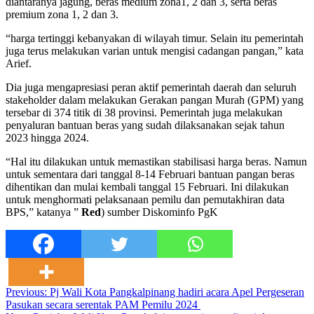
diantaranya jagung, beras medium zona1, 2 dan 3, serta beras
premium zona 1, 2 dan 3.
“harga tertinggi kebanyakan di wilayah timur. Selain itu pemerintah
juga terus melakukan varian untuk mengisi cadangan pangan,” kata
Arief.
Dia juga mengapresiasi peran aktif pemerintah daerah dan seluruh
stakeholder dalam melakukan Gerakan pangan Murah (GPM) yang
tersebar di 374 titik di 38 provinsi. Pemerintah juga melakukan
penyaluran bantuan beras yang sudah dilaksanakan sejak tahun
2023 hingga 2024.
“Hal itu dilakukan untuk memastikan stabilisasi harga beras. Namun
untuk sementara dari tanggal 8-14 Februari bantuan pangan beras
dihentikan dan mulai kembali tanggal 15 Februari. Ini dilakukan
untuk menghormati pelaksanaan pemilu dan pemutakhiran data
BPS,” katanya ”
Red
) sumber Diskominfo PgK
Post
Previous:
Pj Wali Kota Pangkalpinang hadiri acara Apel Pergeseran
Pasukan secara serentak PAM Pemilu 2024
navigation