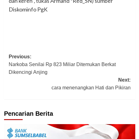
dan keren”, tukas Armand *Red_SN) sumber
Diskominfo PgK
Post
Previous:
Narkoba Senilai Rp 823 Miliar Ditemukan Berkat
navigation
Dikencingi Anjing
Next:
cara menenangkan Hati dan Pikiran
Pencarian Berita