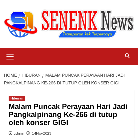
Skip
to
content
Primary
Menu
HOME
HIBURAN
MALAM PUNCAK PERAYAAN HARI JADI
PANGKALPINANG KE-266 DI TUTUP OLEH KONSER GIGI
Hiburan
Malam Puncak Perayaan Hari Jadi
Pangkalpinang Ke-266 di tutup
oleh konser GIGI
admin
14Nov2023