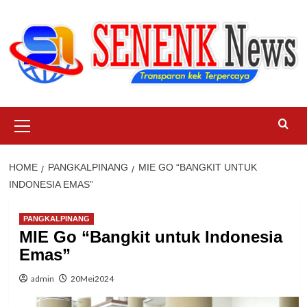
Skip
to
content
Primary
Menu
HOME
PANGKALPINANG
MIE GO “BANGKIT UNTUK
INDONESIA EMAS”
PANGKALPINANG
MIE Go “Bangkit untuk Indonesia
Emas”
admin
20Mei2024