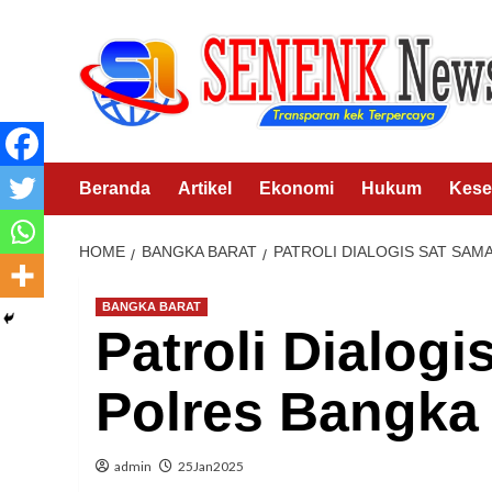
Skip
to
content
Beranda
Artikel
Ekonomi
Hukum
Kese
HOME
BANGKA BARAT
PATROLI DIALOGIS SAT SAM
BANGKA BARAT
Patroli Dialog
Polres Bangka
admin
25Jan2025