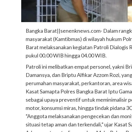
Bangka Barat||senenknews.com- Dalam rangka 
masyarakat (Kamtibmas) di wilayah hukum Polr
Barat melaksanakan kegiatan Patroli Dialogis R
pukul 00.00 WIB hingga 04.00 WIB.
Patroli ini melibatkan empat personel, yakni Br
Damansya, dan Briptu Alfikar Azzom Rozi, yang 
perumahan masyarakat, perkantoran, area wisat
Kasat Samapta Polres Bangka Barat Iptu Gamal
sebagai upaya preventif untuk meminimalisir po
motor, konsumsi miras, hingga tindak pidana 3
“Anggota melaksanakan pengecekan dan monito
situasi tetap aman dan terkendali,” ujar Kasat 