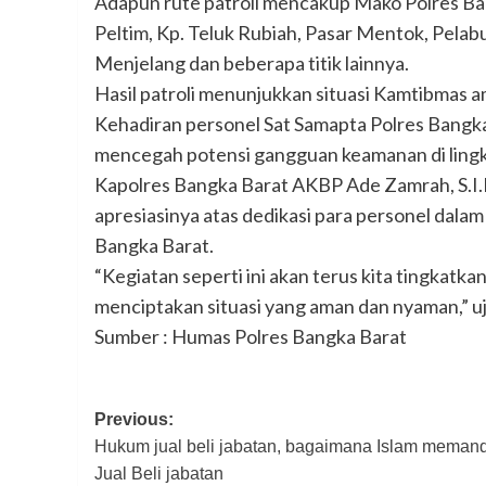
Adapun rute patroli mencakup Mako Polres Ba
Peltim, Kp. Teluk Rubiah, Pasar Mentok, Pelab
Menjelang dan beberapa titik lainnya.
Hasil patroli menunjukkan situasi Kamtibmas a
Kehadiran personel Sat Samapta Polres Bangk
mencegah potensi gangguan keamanan di lingk
Kapolres Bangka Barat AKBP Ade Zamrah, S.I.
apresiasinya atas dedikasi para personel dala
Bangka Barat.
“Kegiatan seperti ini akan terus kita tingkat
menciptakan situasi yang aman dan nyaman,” uj
Sumber : Humas Polres Bangka Barat
Post
Previous:
Hukum jual beli jabatan, bagaimana Islam meman
navigation
Jual Beli jabatan