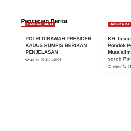
Pencarian Berita
BANGKA BARAT
BANGKA BA
POLRI DIBAWAH PRESIDEN,
KH. Imam
KADUS RUMPIS BERIKAN
Pondok Pe
PENJELASAN
Muta’alim
soroti Po
admin
31Jan2026
admin
3