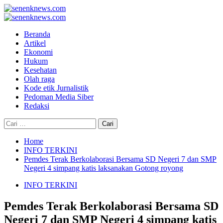
Skip
to
Primary
content
Menu
Beranda
Artikel
Ekonomi
Hukum
Kesehatan
Olah raga
Kode etik Jurnalistik
Pedoman Media Siber
Redaksi
Cari
untuk:
Home
INFO TERKINI
Pemdes Terak Berkolaborasi Bersama SD Negeri 7 dan SMP
Negeri 4 simpang katis laksanakan Gotong royong
INFO TERKINI
Pemdes Terak Berkolaborasi Bersama SD
Negeri 7 dan SMP Negeri 4 simpang katis