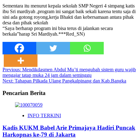
Sementara itu menurut kepala sekolah SMP Negeri 4 simpang katis
ibu Sri mardiyah ,program ini sangat baik sekali karena tentu saja di
sini ada gotong royong,kerja Bhakti dan kebersamaan antara pihak
desa dan pihak sekolah
“Saya berharap program ini bisa terus di jalankan secara
berkala”harap Sri Mardiyah.***Red_SN)
Post
Previous:
Mendikdasmen Abdul Mu’ti mengubah sistem guru wajib
mengajar tatap muka 24 jam dalam seminggu
navigation
Next:
Tahapan Pilkada Ulang Pangkalpinang dan Kab.Bangka
Pencarian Berita
INFO TERKINI
Kadis KUKM Babel Arie Primajaya Hadiri Puncak
Harkopnas ke-79 di Jakarta