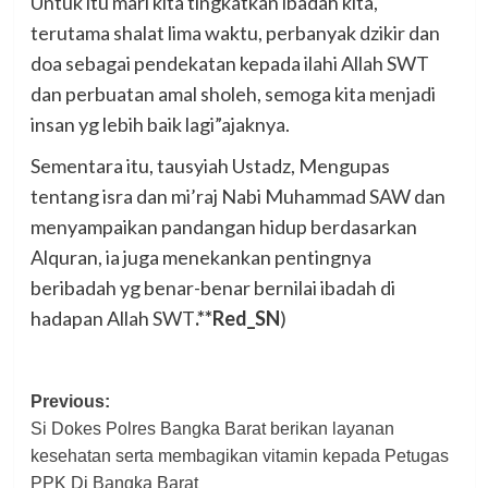
Untuk itu mari kita tingkatkan ibadah kita,
terutama shalat lima waktu, perbanyak dzikir dan
doa sebagai pendekatan kepada ilahi Allah SWT
dan perbuatan amal sholeh, semoga kita menjadi
insan yg lebih baik lagi”ajaknya.
Sementara itu, tausyiah Ustadz, Mengupas
tentang isra dan mi’raj Nabi Muhammad SAW dan
menyampaikan pandangan hidup berdasarkan
Alquran, ia juga menekankan pentingnya
beribadah yg benar-benar bernilai ibadah di
hadapan Allah SWT
.**Red_SN
)
Post
Previous:
Si Dokes Polres Bangka Barat berikan layanan
navigation
kesehatan serta membagikan vitamin kepada Petugas
PPK Di Bangka Barat