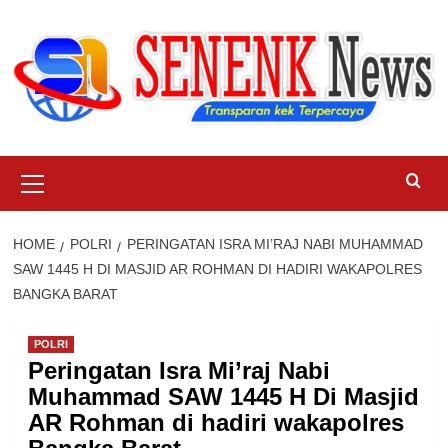
Skip
to
content
Primary
Menu
HOME
POLRI
PERINGATAN ISRA MI’RAJ NABI MUHAMMAD
SAW 1445 H DI MASJID AR ROHMAN DI HADIRI WAKAPOLRES
BANGKA BARAT
POLRI
Peringatan Isra Mi’raj Nabi
Muhammad SAW 1445 H Di Masjid
AR Rohman di hadiri wakapolres