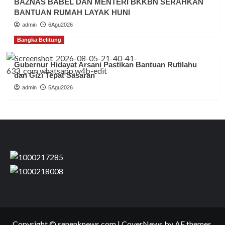
BAZNAS BABEL DAN MENTERI BKKBN SERAHKAN
BANTUAN RUMAH LAYAK HUNI
admin
6Agu2026
Bangka Belitung
Gubernur Hidayat Arsani Pastikan Bantuan Rutilahu
dan Gizi Tepat Sasaran
admin
5Agu2026
Copyright © senenknews.com
|
CoverNews
by AF themes.