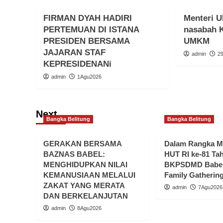
FIRMAN DYAH HADIRI
Menteri 
PERTEMUAN DI ISTANA
nasabah 
PRESIDEN BERSAMA
UMKM
JAJARAN STAF
admin
2
KEPRESIDENANi
admin
1Agu2026
Next
Bangka Belitung
Bangka Belitung
GERAKAN BERSAMA
Dalam Rangka 
BAZNAS BABEL:
HUT RI ke-81 Ta
MENGHIDUPKAN NILAI
BKPSDMD Babel
KEMANUSIAAN MELALUI
Family Gatherin
ZAKAT YANG MERATA
admin
7Agu2026
DAN BERKELANJUTAN
admin
8Agu2026