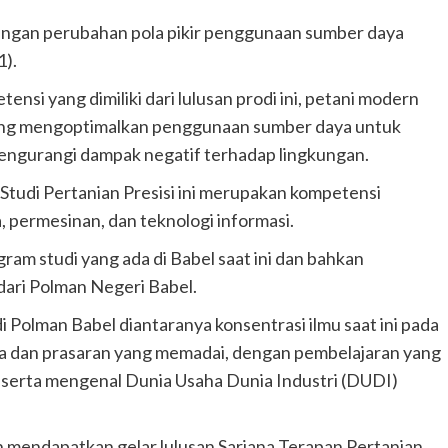
ngan perubahan pola pikir penggunaan sumber daya
1).
si yang dimiliki dari lulusan prodi ini, petani modern
ng mengoptimalkan penggunaan sumber daya untuk
engurangi dampak negatif terhadap lingkungan.
 Studi Pertanian Presisi ini merupakan kompetensi
, permesinan, dan teknologi informasi.
ram studi yang ada di Babel saat ini dan bahkan
dari Polman Negeri Babel.
 Polman Babel diantaranya konsentrasi ilmu saat ini pada
a dan prasaran yang memadai, dengan pembelajaran yang
, serta mengenal Dunia Usaha Dunia Industri (DUDI)
n mendapatkan gelar lulusan Sarjana Terapan Pertanian