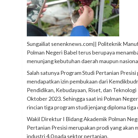
Sungailiat senenknews.com|| Politeknik Manuf
Polman Negeri Babel terus berupaya menambah
menunjang kebutuhan daerah maupun nasional
Salah satunya Program Studi Pertanian Presisi 
mendapatkan izin pembukaan dari Kemdikbudri
Pendidikan, Kebudayaan, Riset, dan Teknolog
Oktober 2023. Sehingga saat ini Polman Negeri
rincian tiga program studi jenjang diploma tig
Wakil Direktur I Bidang Akademik Polman Nege
Pertanian Presisi merupakan prodi yang akan
industri 4.0 pada sektor pertanian.