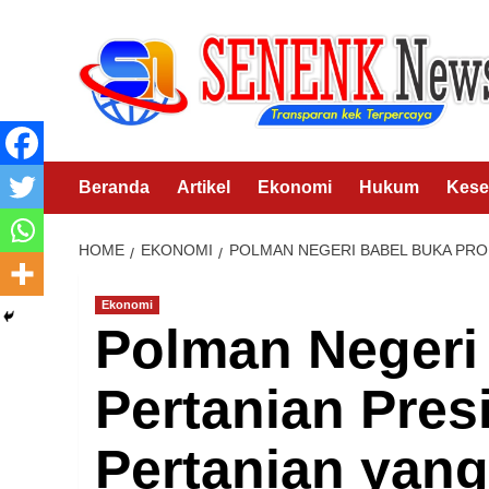
Skip
to
content
Beranda
Artikel
Ekonomi
Hukum
Kese
HOME
EKONOMI
POLMAN NEGERI BABEL BUKA PRO
Ekonomi
Polman Negeri
Pertanian Pre
Pertanian yan