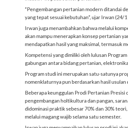
“Pengembangan pertanian modern ditandai de
yang tepat sesuai kebutuhan”, ujar Irwan (24/1
Irwan juga menambahkan bahwa melalui kompeten
akan mampu menerapkan konsep pertanian ya
mendapatkan hasil yang maksimal, termasuk m
Kompetensi yang dimiliki oleh lulusan Program
gabungan antara bidang pertanian, elektronika
Program studi ini merupakan satu-satunya prog
nomenklaturnya pun berdasarkan hasil usulan 
Beberapa keunggulan Prodi Pertanian Presisi di
pengembangan holtikultura dan pangan, saran
didominasi praktik sebesar 70% dan 30% teori
melalui magang wajib selama satu semester.
Irwan juga menyampaikan lulusan prodi ini aka