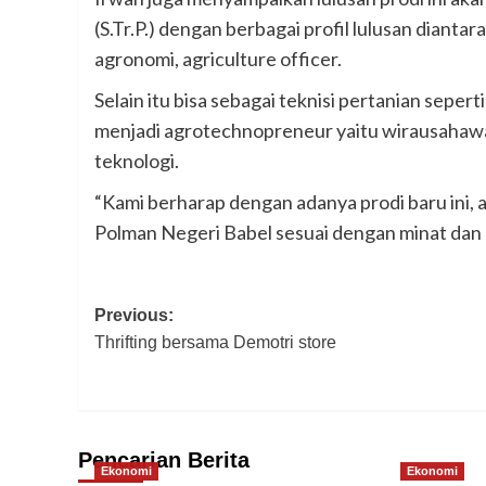
(S.Tr.P.) dengan berbagai profil lulusan diantar
agronomi, agriculture officer.
Selain itu bisa sebagai teknisi pertanian sepert
menjadi agrotechnopreneur yaitu wirausaha
teknologi.
“Kami berharap dengan adanya prodi baru ini, 
Polman Negeri Babel sesuai dengan minat dan c
Post
Previous:
Thrifting bersama Demotri store
navigation
Pencarian Berita
Ekonomi
Ekonomi