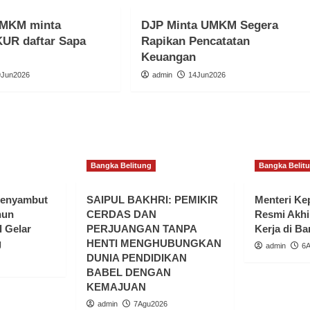
UMKM minta
DJP Minta UMKM Segera
KUR daftar Sapa
Rapikan Pencatatan
Keuangan
9Jun2026
admin
14Jun2026
Bangka Belitung
Bangka Belit
Menyambut
SAIPUL BAKHRI: PEMIKIR
Menteri K
hun
CERDAS DAN
Resmi Akhi
 Gelar
PERJUANGAN TANPA
Kerja di Ba
g
HENTI MENGHUBUNGKAN
admin
6
DUNIA PENDIDIKAN
BABEL DENGAN
KEMAJUAN
admin
7Agu2026