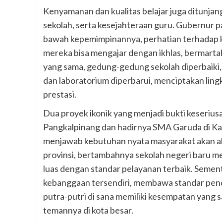
Kenyamanan dan kualitas belajar juga ditunjan
sekolah, serta kesejahteraan guru. Gubernur p
bawah kepemimpinannya, perhatian terhadap ke
mereka bisa mengajar dengan ikhlas, bermarta
yang sama, gedung-gedung sekolah diperbaiki, 
dan laboratorium diperbarui, menciptakan li
prestasi.
Dua proyek ikonik yang menjadi bukti keserius
Pangkalpinang dan hadirnya SMA Garuda di Kab
menjawab kebutuhan nyata masyarakat akan aks
provinsi, bertambahnya sekolah negeri baru m
luas dengan standar pelayanan terbaik. Semen
kebanggaan tersendiri, membawa standar pendi
putra-putri di sana memiliki kesempatan yang 
temannya di kota besar.