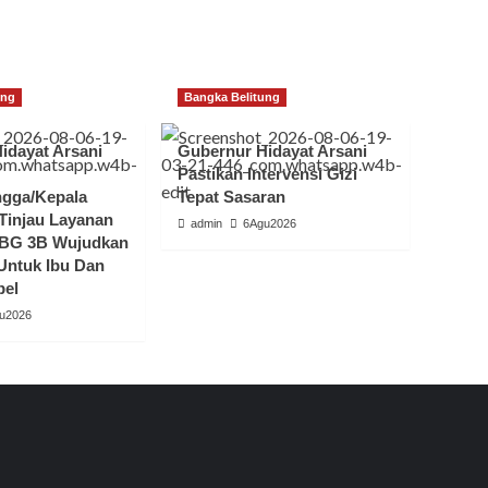
ung
Bangka Belitung
idayat Arsani
Gubernur Hidayat Arsani
Pastikan Intervensi Gizi
gga/Kepala
Tepat Sasaran
injau Layanan
admin
6Agu2026
BG 3B Wujudkan
 Untuk Ibu Dan
bel
u2026