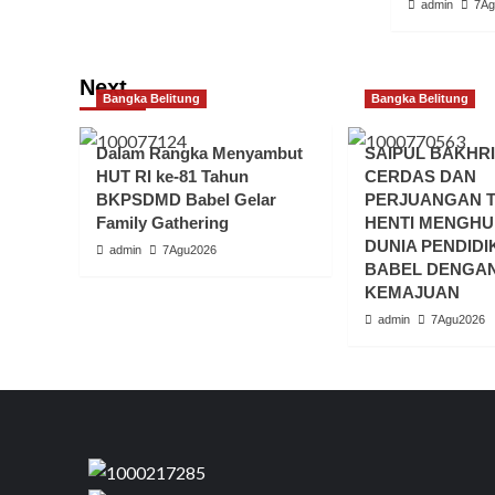
admin
7Ag
Next
Bangka Belitung
Bangka Belitung
Dalam Rangka Menyambut
SAIPUL BAKHRI
HUT RI ke-81 Tahun
CERDAS DAN
BKPSDMD Babel Gelar
PERJUANGAN 
Family Gathering
HENTI MENGH
DUNIA PENDIDI
admin
7Agu2026
BABEL DENGA
KEMAJUAN
admin
7Agu2026