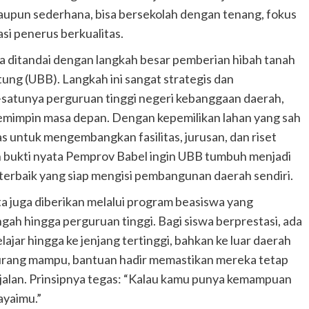
maupun sederhana, bisa bersekolah dengan tenang, fokus
si penerus berkualitas.
 ditandai dengan langkah besar pemberian hibah tanah
ng (UBB). Langkah ini sangat strategis dan
-satunya perguruan tinggi negeri kebanggaan daerah,
 pemimpin masa depan. Dengan kepemilikan lahan yang sah
as untuk mengembangkan fasilitas, jurusan, dan riset
ah bukti nyata Pemprov Babel ingin UBB tumbuh menjadi
terbaik yang siap mengisi pembangunan daerah sendiri.
ta juga diberikan melalui program beasiswa yang
engah hingga perguruan tinggi. Bagi siswa berprestasi, ada
jar hingga ke jenjang tertinggi, bahkan ke luar daerah
 kurang mampu, bantuan hadir memastikan mereka tetap
 jalan. Prinsipnya tegas: “Kalau kamu punya kemampuan
ayaimu.”