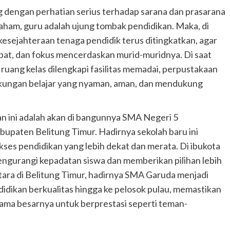
g dengan perhatian serius terhadap sarana dan prasarana
aham, guru adalah ujung tombak pendidikan. Maka, di
sejahteraan tenaga pendidik terus ditingkatkan, agar
bat, dan fokus mencerdaskan murid-muridnya. Di saat
ruang kelas dilengkapi fasilitas memadai, perpustakaan
ngkungan belajar yang nyaman, aman, dan mendukung
an ini adalah akan di bangunnya SMA Negeri 5
upaten Belitung Timur. Hadirnya sekolah baru ini
es pendidikan yang lebih dekat dan merata. Di ibukota
engurangi kepadatan siswa dan memberikan pilihan lebih
tara di Belitung Timur, hadirnya SMA Garuda menjadi
dikan berkualitas hingga ke pelosok pulau, memastikan
sama besarnya untuk berprestasi seperti teman-