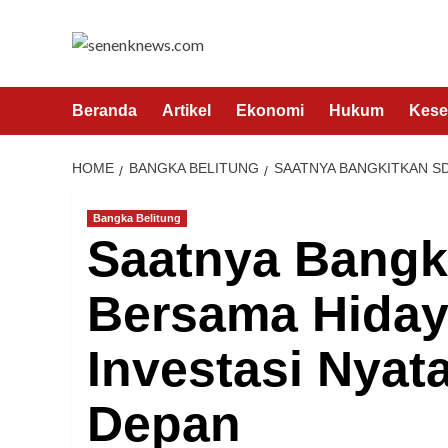
Skip
to
content
Beranda
Artikel
Ekonomi
Hukum
Kese
HOME
BANGKA BELITUNG
SAATNYA BANGKITKAN SD
Bangka Belitung
Saatnya Bangk
Bersama Hidaya
Investasi Nyat
Depan