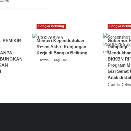
u2026
Bangka Belitung
Bangka Belit
: PEMIKIR
Menteri Kependudukan
Gubernur H
Resmi Akhiri Kunjungan
Dampingi
TANPA
Kerja di Bangka Belitung
Mendukban
UBUNGKAN
BKKBN RI T
admin
6Agu2026
KAN
Program M
N
Gizi Sehat
Anak di Ba
admin
6Ag