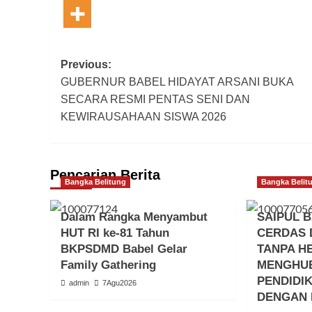
Post
Previous:
GUBERNUR BABEL HIDAYAT ARSANI BUKA
navigation
SECARA RESMI PENTAS SENI DAN
KEWIRAUSAHAAN SISWA 2026
Pencarian Berita
Bangka Belitung
Bangka Belit
Dalam Rangka Menyambut
SAIPUL B
HUT RI ke-81 Tahun
CERDAS 
BKPSDMD Babel Gelar
TANPA H
Family Gathering
MENGHU
PENDIDI
admin
7Agu2026
DENGAN