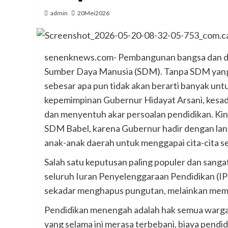
admin
20Mei2026
senenknews.com- Pembangunan bangsa dan daera
Sumber Daya Manusia (SDM). Tanpa SDM yang c
sebesar apa pun tidak akan berarti banyak unt
kepemimpinan Gubernur Hidayat Arsani, kesadar
dan menyentuh akar persoalan pendidikan. Kini
SDM Babel, karena Gubernur hadir dengan lan
anak-anak daerah untuk menggapai cita-cita set
Salah satu keputusan paling populer dan sang
seluruh Iuran Penyelenggaraan Pendidikan (IP
sekadar menghapus pungutan, melainkan memb
Pendidikan menengah adalah hak semua warga,
yang selama ini merasa terbebani, biaya pendid