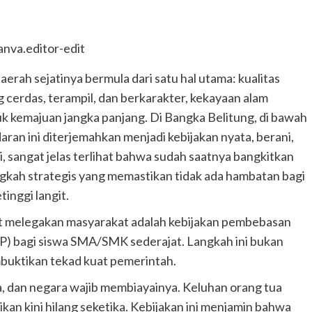
h sejatinya bermula dari satu hal utama: kualitas
erdas, terampil, dan berkarakter, kekayaan alam
uk kemajuan jangka panjang. Di Bangka Belitung, di bawah
an ini diterjemahkan menjadi kebijakan nyata, berani,
, sangat jelas terlihat bahwa sudah saatnya bangkitkan
gkah strategis yang memastikan tidak ada hambatan bagi
inggi langit.
at melegakan masyarakat adalah kebijakan pembebasan
P) bagi siswa SMA/SMK sederajat. Langkah ini bukan
uktikan tekad kuat pemerintah.
 dan negara wajib membiayainya. Keluhan orang tua
ikan kini hilang seketika. Kebijakan ini menjamin bahwa