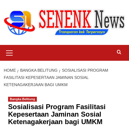
Skip
to
content
Primary
Menu
HOME
BANGKA BELITUNG
SOSIALISASI PROGRAM
FASILITASI KEPESERTAAN JAMINAN SOSIAL
KETENAGAKERJAAN BAGI UMKM
Bangka Belitung
Sosialisasi Program Fasilitasi
Kepesertaan Jaminan Sosial
Ketenagakerjaan bagi UMKM