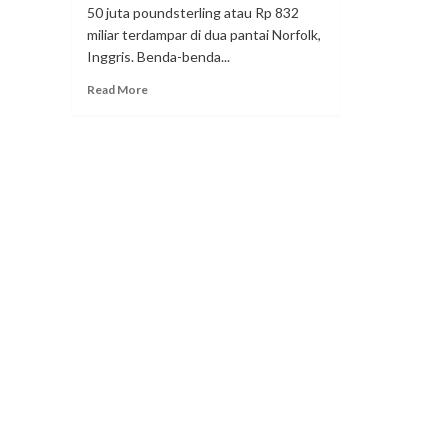
50 juta poundsterling atau Rp 832
miliar terdampar di dua pantai Norfolk,
Inggris. Benda-benda...
Read
Read More
more
about
Narkoba
Senilai
Rp
823
Miliar
Ditemukan
Berkat
Dikencingi
Anjing