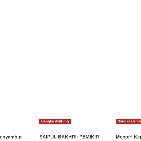
Bangka Belitung
Bangka Belit
Menyambut
SAIPUL BAKHRI: PEMIKIR
Menteri K