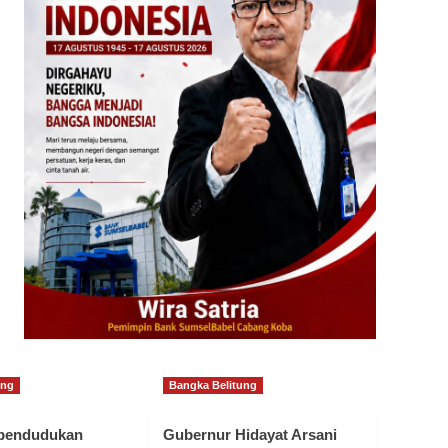
ung
Bangka Belitung
ependudukan
Gubernur Hidayat Arsani