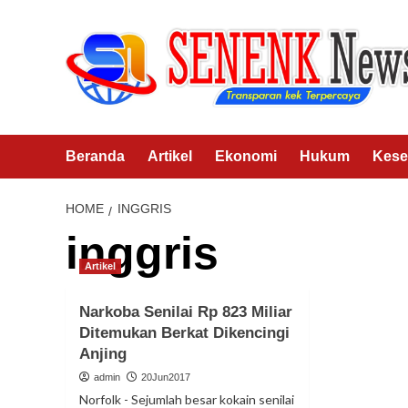
Skip
to
content
Beranda
Artikel
Ekonomi
Hukum
Kese
HOME
INGGRIS
inggris
Artikel
Narkoba Senilai Rp 823 Miliar
Ditemukan Berkat Dikencingi
Anjing
admin
20Jun2017
Norfolk - Sejumlah besar kokain senilai