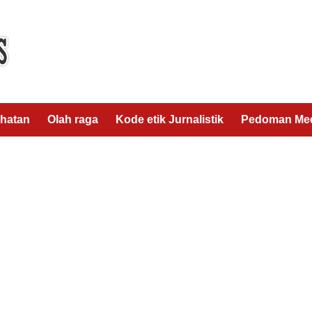
hatan
Olah raga
Kode etik Jurnalistik
Pedoman Med