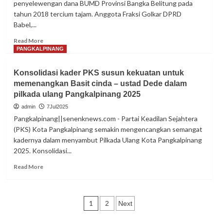
penyelewengan dana BUMD Provinsi Bangka Belitung pada
untuk
tahun 2018 tercium tajam. Anggota Fraksi Golkar DPRD
Pasangan
Babel,...
Basit
Cinda-
Read
Read More
Ustad
more
PANGKALPINANG
Dede
about
Parah
Konsolidasi kader PKS susun kekuatan untuk
PT
memenangkan Basit cinda – ustad Dede dalam
BBBS
pilkada ulang Pangkalpinang 2025
tidak
ada
admin
7Jul2025
Laporan
Pangkalpinang||senenknews.com - Partai Keadilan Sejahtera
Pertanggungjawaban
(PKS) Kota Pangkalpinang semakin mengencangkan semangat
Program
kadernya dalam menyambut Pilkada Ulang Kota Pangkalpinang
berkah
2025. Konsolidasi...
mart
Read
Read More
more
about
Konsolidasi
Paginasi
kader
1
2
Next
PKS