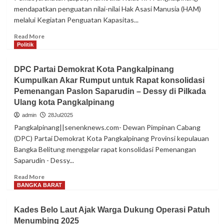
mendapatkan penguatan nilai-nilai Hak Asasi Manusia (HAM)
melalui Kegiatan Penguatan Kapasitas...
Read
Read More
more
Politik
about
Dorong
DPC Partai Demokrat Kota Pangkalpinang
Pemahaman
Kumpulkan Akar Rumput untuk Rapat konsolidasi
HAM
Pemenangan Paslon Saparudin – Dessy di Pilkada
yang
Inklusif,
Ulang kota Pangkalpinang
Warga
admin
28Jul2025
Binaan
Pangkalpinang||senenknews.com- Dewan Pimpinan Cabang
Lapas
(DPC) Partai Demokrat Kota Pangkalpinang Provinsi kepulauan
Narkotika
Bangka Belitung menggelar rapat konsolidasi Pemenangan
Pangkalpinang
Ikuti
Saparudin - Dessy...
Kegiatan
Read
Read More
Penguatan
more
BANGKA BARAT
Kapasitas
about
HAM
DPC
Kades Belo Laut Ajak Warga Dukung Operasi Patuh
Partai
Menumbing 2025
Demokrat