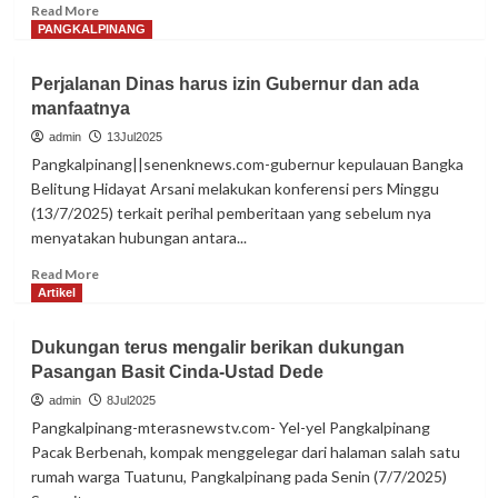
Read
Read More
Menumbing
more
PANGKALPINANG
2025
about
Inovasi
Perjalanan Dinas harus izin Gubernur dan ada
Pembinaan
manfaatnya
dan
Ketahanan
admin
13Jul2025
Pangan
Pangkalpinang||senenknews.com-gubernur kepulauan Bangka
di
Belitung Hidayat Arsani melakukan konferensi pers Minggu
Lapas
(13/7/2025) terkait perihal pemberitaan yang sebelum nya
Narkotika
menyatakan hubungan antara...
Kelas
II
Read
Read More
A
more
Artikel
Pangkalpinang
about
Perjalanan
Dukungan terus mengalir berikan dukungan
Dinas
Pasangan Basit Cinda-Ustad Dede
harus
izin
admin
8Jul2025
Gubernur
Pangkalpinang-mterasnewstv.com- Yel-yel Pangkalpinang
dan
Pacak Berbenah, kompak menggelegar dari halaman salah satu
ada
rumah warga Tuatunu, Pangkalpinang pada Senin (7/7/2025)
manfaatnya