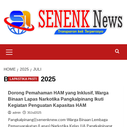
Skip
to
content
Primary
Menu
HOME
2025
JULI
Bulan:
Juli 2025
LAPASTIKA PASTI
Dorong Pemahaman HAM yang Inklusif, Warga
Binaan Lapas Narkotika Pangkalpinang Ikuti
Kegiatan Penguatan Kapasitas HAM
admin
30Jul2025
Pangkalpinang||senenknew.com-Warga Binaan Lembaga
Pemasyarakatan (Lapas) Narkotika Kelas IIA Pangkalpinang