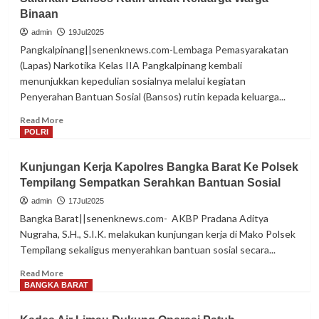
resmi
Binaan
undurkan
diri
admin
19Jul2025
sebagai
Pangkalpinang||senenknews.com-Lembaga Pemasyarakatan
Keanggotaan
(Lapas) Narkotika Kelas IIA Pangkalpinang kembali
Partai
menunjukkan kepedulian sosialnya melalui kegiatan
Garuda
Penyerahan Bantuan Sosial (Bansos) rutin kepada keluarga...
Read
Read More
more
POLRI
about
Tebar
Kunjungan Kerja Kapolres Bangka Barat Ke Polsek
Kepedulian,
Tempilang Sempatkan Serahkan Bantuan Sosial
Lapas
Narkotika
admin
17Jul2025
Pangkalpinang
Bangka Barat||senenknews.com- AKBP Pradana Aditya
Salurkan
Nugraha, S.H., S.I.K. melakukan kunjungan kerja di Mako Polsek
Bansos
Tempilang sekaligus menyerahkan bantuan sosial secara...
Rutin
untuk
Read
Read More
Keluarga
more
BANGKA BARAT
Warga
about
Binaan
Kunjungan