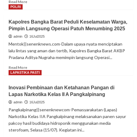
Read
Read More
Tertib
more
POLRI
Berlalu
about
Lintas
Perkuat
Kapolres Bangka Barat Peduli Keselamatan Warga,
Sinergi
Pimpin Langsung Operasi Patuh Menumbing 2025
dan
Akselerasi
admin
16Jul2025
Program,
Mentok||senenknews.com-Dalam upaya nyata menciptakan
Lapas
lalu lintas yang aman dan tertib, Kapolres Bangka Barat AKBP
Narkotika
Pradana Aditya Nugraha memimpin langsung Operasi...
Pangkalpinang
Ikuti
Read
Read More
Arahan
more
LAPASTIKA PASTI
Dirjen
about
PAS
Kapolres
Inovasi Pembinaan dan Ketahanan Pangan di
Secara
Bangka
Virtual
Lapas Narkotika Kelas II A Pangkalpinang
Barat
Peduli
admin
16Jul2025
Keselamatan
Pangkalpinang||senenknewcom-Pemasyarakatan (Lapas)
Warga,
Narkotika Kelas IIA Pangkalpinang melaksanakan panen sayur
Pimpin
pakcoy hasil budidaya hidroponik menggunakan media
Langsung
sterofoam, Selasa (15/07). Kegiatan ini...
Operasi
Patuh