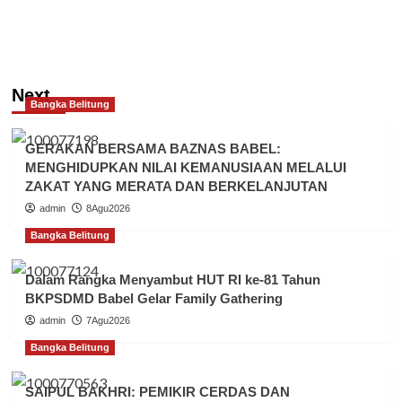
pos
susun
kekuatan
untuk
memenangkan
Basit
cinda
Next
Bangka Belitung
–
ustad
Dede
GERAKAN BERSAMA BAZNAS BABEL:
dalam
MENGHIDUPKAN NILAI KEMANUSIAAN MELALUI
pilkada
ZAKAT YANG MERATA DAN BERKELANJUTAN
ulang
admin
Pangkalpinang
8Agu2026
2025
Bangka Belitung
Dalam Rangka Menyambut HUT RI ke-81 Tahun
BKPSDMD Babel Gelar Family Gathering
admin
7Agu2026
Bangka Belitung
SAIPUL BAKHRI: PEMIKIR CERDAS DAN