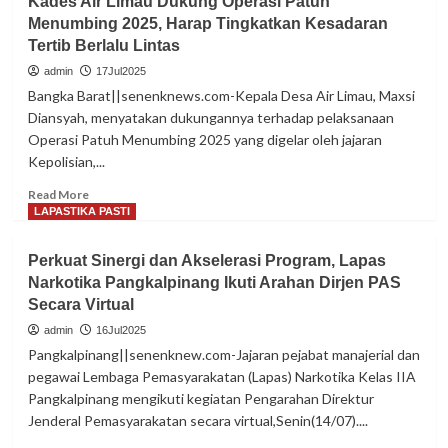
Kades Air Limau Dukung Operasi Patuh
Kerja
Menumbing 2025, Harap Tingkatkan Kesadaran
Kapolres
Tertib Berlalu Lintas
Bangka
Barat
admin
17Jul2025
Ke
Bangka Barat||senenknews.com-Kepala Desa Air Limau, Maxsi
Polsek
Diansyah, menyatakan dukungannya terhadap pelaksanaan
Tempilang
Operasi Patuh Menumbing 2025 yang digelar oleh jajaran
Sempatkan
Kepolisian,...
Serahkan
Bantuan
Read
Read More
Sosial
more
LAPASTIKA PASTI
about
Kades
Perkuat Sinergi dan Akselerasi Program, Lapas
Air
Narkotika Pangkalpinang Ikuti Arahan Dirjen PAS
Limau
Secara Virtual
Dukung
Operasi
admin
16Jul2025
Patuh
Pangkalpinang||senenknew.com-Jajaran pejabat manajerial dan
Menumbing
pegawai Lembaga Pemasyarakatan (Lapas) Narkotika Kelas IIA
2025,
Pangkalpinang mengikuti kegiatan Pengarahan Direktur
Harap
Jenderal Pemasyarakatan secara virtual,Senin(14/07)....
Tingkatkan
Kesadaran