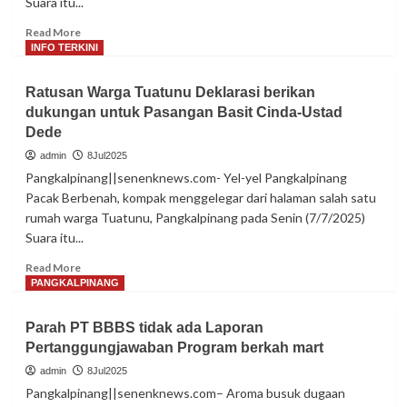
Suara itu...
Read
Read More
more
INFO TERKINI
about
Dukungan
Ratusan Warga Tuatunu Deklarasi berikan
terus
dukungan untuk Pasangan Basit Cinda-Ustad
mengalir
Dede
berikan
dukungan
admin
8Jul2025
Pasangan
Pangkalpinang||senenknews.com- Yel-yel Pangkalpinang
Basit
Pacak Berbenah, kompak menggelegar dari halaman salah satu
Cinda-
rumah warga Tuatunu, Pangkalpinang pada Senin (7/7/2025)
Ustad
Suara itu...
Dede
Read
Read More
more
PANGKALPINANG
about
Ratusan
Parah PT BBBS tidak ada Laporan
Warga
Pertanggungjawaban Program berkah mart
Tuatunu
Deklarasi
admin
8Jul2025
berikan
Pangkalpinang||senenknews.com– Aroma busuk dugaan
dukungan