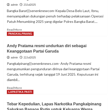
Kota
admin
23Jul2025
Pangkalpinang
Bangka Barat||senenknewcom-Kepala Desa Belo Laut, Ibnu,
Kumpulkan
menyampaikan dukungan penuh terhadap pelaksanaan Operasi
Akar
Patuh Menumbing 2025 yang digelar Polres Bangka Barat....
Rumput
untuk
Read
Read More
Rapat
more
PANGKALPINANG
konsolidasi
about
Pemenangan
Kades
Andy Pratama resmi undurkan diri sebagai
Paslon
Belo
Saparudin
Keanggotaan Partai Garuda
Laut
–
Ajak
admin
22Jul2025
Dessy
Warga
Pangkalpinang||senenknews.com- Andy Pratama resmi
di
Dukung
mengumumkan pengunduran dirinya dari keanggotaan Partai
Pilkada
Operasi
Garuda, terhitung sejak tanggal 19 Juni 2025. Keputusan ini
Ulang
Patuh
kota
diambil...
Menumbing
Pangkalpinang
2025
Read
Read More
more
LAPASTIKA PASTI
about
Andy
Tebar Kepedulian, Lapas Narkotika Pangkalpinang
Pratama
Salurkan Bansos Rutin untuk Keluarga Warga