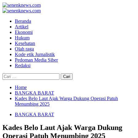
Skip
to
Primary
content
Menu
Beranda
Artikel
Ekonomi
Hukum
Kesehatan
Olah raga
Kode etik Jurnalistik
Pedoman Media Siber
Redaksi
Cari
untuk:
Home
BANGKA BARAT
Kades Belo Laut Ajak Warga Dukung Operasi Patuh
Menumbing 2025
BANGKA BARAT
Kades Belo Laut Ajak Warga Dukung
Operasi Patuh Menumbing 2025