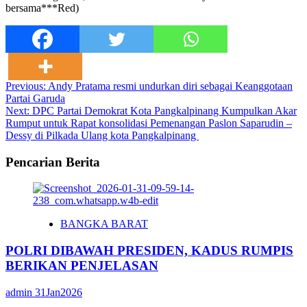
bersama***Red)
Post
Previous:
Andy Pratama resmi undurkan diri sebagai Keanggotaan
Partai Garuda
navigation
Next:
DPC Partai Demokrat Kota Pangkalpinang Kumpulkan Akar
Rumput untuk Rapat konsolidasi Pemenangan Paslon Saparudin –
Dessy di Pilkada Ulang kota Pangkalpinang
Pencarian Berita
BANGKA BARAT
POLRI DIBAWAH PRESIDEN, KADUS RUMPIS
BERIKAN PENJELASAN
admin
31Jan2026