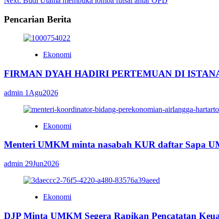
Next:
Budi Utama membuka lomba futsal antar OPD
navigation
Pencarian Berita
Ekonomi
FIRMAN DYAH HADIRI PERTEMUAN DI ISTAN
admin
1Agu2026
Ekonomi
Menteri UMKM minta nasabah KUR daftar Sapa
admin
29Jun2026
Ekonomi
DJP Minta UMKM Segera Rapikan Pencatatan Keu