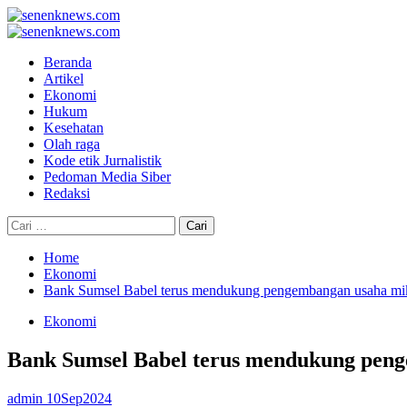
Skip
to
Primary
content
Menu
Beranda
Artikel
Ekonomi
Hukum
Kesehatan
Olah raga
Kode etik Jurnalistik
Pedoman Media Siber
Redaksi
Cari
untuk:
Home
Ekonomi
Bank Sumsel Babel terus mendukung pengembangan usaha mik
Ekonomi
Bank Sumsel Babel terus mendukung peng
admin
10Sep2024