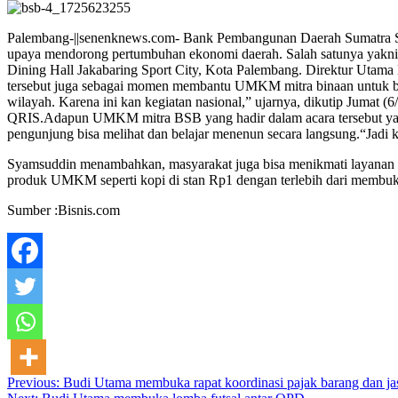
Palembang-||senenknews.com- Bank Pembangunan Daerah Sumatra S
upaya mendorong pertumbuhan ekonomi daerah. Salah satunya yak
Dining Hall Jakabaring Sport City, Kota Palembang. Direktur Ut
tersebut juga sebagai momen membantu UMKM mitra binaan untuk be
wilayah. Karena ini kan kegiatan nasional,” ujarnya, dikutip Jumat (6
QRIS.Adapun UMKM mitra BSB yang hadir dalam acara tersebut yai
pengunjung bisa melihat dan belajar menenun secara langsung.“Jadi 
Syamsuddin menambahkan, masyarakat juga bisa menikmati layanan se
produk UMKM seperti kopi di stan Rp1 dengan terlebih dari membu
Sumber :Bisnis.com
Post
Previous:
Budi Utama membuka rapat koordinasi pajak barang dan jas