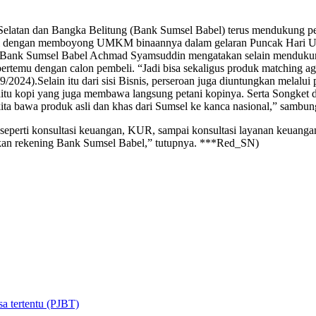
elatan dan Bangka Belitung (Bank Sumsel Babel) terus mendukung
ni dengan memboyong UMKM binaannya dalam gelaran Puncak Hari U
ama Bank Sumsel Babel Achmad Syamsuddin mengatakan selain menduk
rtemu dengan calon pembeli. “Jadi bisa sekaligus produk matching a
/9/2024).Selain itu dari sisi Bisnis, perseroan juga diuntungkan melal
tu kopi yang juga membawa langsung petani kopinya. Serta Songket
kita bawa produk asli dan khas dari Sumsel ke kanca nasional,” sambu
perti konsultasi keuangan, KUR, sampai konsultasi layanan keuangan 
kan rekening Bank Sumsel Babel,” tutupnya. ***Red_SN)
a tertentu (PJBT)