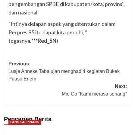
pengembangan SPBE di kabupaten/kota, provinsi,
dan nasional.
“Intinya delapan aspek yang ditentukan dalam
Perpres 95 itu dapat kita penuhi, ”
tegasnya.
***Red_SN
)
Post
Previous:
Lusje Anneke Tabalujan menghadiri kegiatan Bukek
navigation
Puaso Enem
Next:
Mie Go “Kami merasa senang”
Pencarian Berita
PANGKALPINANG