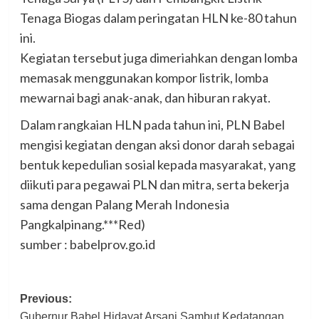
Tenaga Biogas dalam peringatan HLN ke-80 tahun
ini.
Kegiatan tersebut juga dimeriahkan dengan lomba
memasak menggunakan kompor listrik, lomba
mewarnai bagi anak-anak, dan hiburan rakyat.
Dalam rangkaian HLN pada tahun ini, PLN Babel
mengisi kegiatan dengan aksi donor darah sebagai
bentuk kepedulian sosial kepada masyarakat, yang
diikuti para pegawai PLN dan mitra, serta bekerja
sama dengan Palang Merah Indonesia
Pangkalpinang.***Red)
sumber : babelprov.go.id
Post
Previous:
Gubernur Babel Hidayat Arsani Sambut Kedatangan