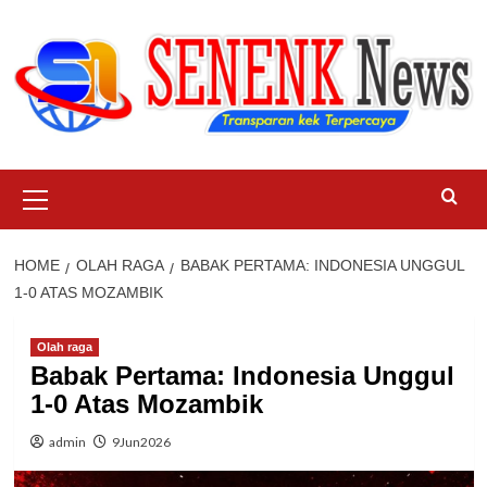
Skip
to
content
Primary
Menu
HOME
OLAH RAGA
BABAK PERTAMA: INDONESIA UNGGUL
1-0 ATAS MOZAMBIK
Olah raga
Babak Pertama: Indonesia Unggul
1-0 Atas Mozambik
admin
9Jun2026