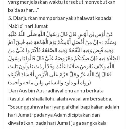
yang menjelaskan waktu tersebut menyebutkan
ba’da ashar…”
5. Dianjurkan memperbanyak shalawat kepada
Nabi di hari Jumat
عَنْ أَوْسِ بْنِ أَوْسٍ قَالَ قَالَ رَسُولُ اللَّهِ صَلَّى اللَّهُ عَلَيْهِ
وَسَلَّمَ : » إِنَّ مِنْ أَفْضَلِ أَيَّامِكُمْ يَوْمَ الْجُمُعَةِ فِيهِ خُلِقَ آدَمُ
وَفِيهِ قُبِضَ وَفِيهِ النَّفْخَةُ وَفِيهِ الصَّعْقَةُ فَأَكْثِرُوا عَلَيَّ مِنْ
الصَّلَاةِ فِيهِ فَإِنَّ صَلَاتَكُمْ مَعْرُوضَةٌ عَلَيَّ قَالَ قَالُوا يَا رَسُولَ
اللَّهِ وَكَيْفَ تُعْرَضُ صَلَاتُنَا عَلَيْكَ وَقَدْ أَرِمْتَ يَقُولُونَ بَلِيتَ
فَقَالَ إِنَّ اللَّهَ عَزَّ وَجَلَّ حَرَّمَ عَلَى الْأَرْضِ أَجْسَادَ الْأَنْبِيَاءِ
(رواه أبو داود والنسائي وابن ماجه وأحمد)
Dari Aus bin Aus radhiyallohu anhu berkata
Rasulullah shallallohu alaihi wasallam bersabda,
“Sesungguhnya hari yang afdhal bagi kalian adalah
hari Jumat; padanya Adam diciptakan dan
diwafatkan, pada hari Jumat juga sangkakala