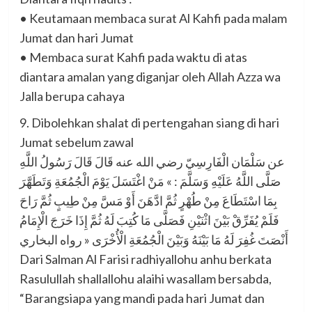
• Keutamaan membaca surat Al Kahfi pada malam
Jumat dan hari Jumat
• Membaca surat Kahfi pada waktu di atas
diantara amalan yang diganjar oleh Allah Azza wa
Jalla berupa cahaya
9. Dibolehkan shalat di pertengahan siang di hari
Jumat sebelum zawal
عن سَلْمَان الْفَارِسِيّ رضي الله عنه قَالَ قَالَ رَسُولُ اللَّهِ
صَلَّى اللَّهُ عَلَيْهِ وَسَلَّمَ : » مَنْ اغْتَسَلَ يَوْمَ الْجُمُعَةِ وَتَطَهَّرَ
بِمَا اسْتَطَاعَ مِنْ طُهْرٍ ثُمَّ ادَّهَنَ أَوْ مَسَّ مِنْ طِيبٍ ثُمَّ رَاحَ
فَلَمْ يُفَرِّقْ بَيْنَ اثْنَيْنِ فَصَلَّى مَا كُتِبَ لَهُ ثُمَّ إِذَا خَرَجَ الْإِمَامُ
أَنْصَتَ غُفِرَ لَهُ مَا بَيْنَهُ وَبَيْنَ الْجُمُعَةِ الْأُخْرَى « رواه البخاري
Dari Salman Al Farisi radhiyallohu anhu berkata
Rasulullah shallallohu alaihi wasallam bersabda,
“Barangsiapa yang mandi pada hari Jumat dan