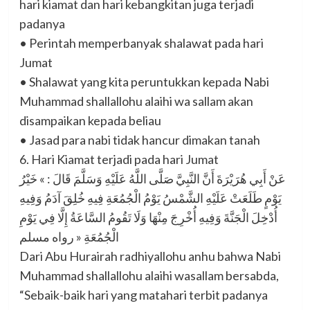
hari kiamat dan hari kebangkitan juga terjadi
padanya
• Perintah memperbanyak shalawat pada hari
Jumat
• Shalawat yang kita peruntukkan kepada Nabi
Muhammad shallallohu alaihi wa sallam akan
disampaikan kepada beliau
• Jasad para nabi tidak hancur dimakan tanah
6. Hari Kiamat terjadi pada hari Jumat
عَنْ أَبِي هُرَيْرَةَ أَنَّ النَّبِيَّ صَلَّى اللَّهُ عَلَيْهِ وَسَلَّمَ قَالَ : » خَيْرُ
يَوْمٍ طَلَعَتْ عَلَيْهِ الشَّمْسُ يَوْمُ الْجُمُعَةِ فِيهِ خُلِقَ آدَمُ وَفِيهِ
أُدْخِلَ الْجَنَّةَ وَفِيهِ أُخْرِجَ مِنْهَا وَلَا تَقُومُ السَّاعَةُ إِلَّا فِي يَوْمِ
الْجُمُعَةِ « رواه مسلم
Dari Abu Hurairah radhiyallohu anhu bahwa Nabi
Muhammad shallallohu alaihi wasallam bersabda,
“Sebaik-baik hari yang matahari terbit padanya