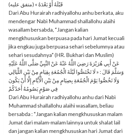
قَبْلَهُ أَوْ بَعْدَهُ » (متفق عليه)
Dari Abu Hurairah radhiyallohu anhu berkata, aku
mendengar Nabi Muhammad shallallohu alaihi
wasallam bersabda, “Jangan kalian
mengkhususkan berpuasa pada hari Jumat kecuali
jika engkau juga berpuasa sehari sebelumnya atau
sehari sesudahnya” (HR. Bukhari dan Muslim)
عَنْ أَبِي هُرَيْرَةَ رَضِيَ اللَّهُ عَنْهُ عَنْ النَّبِيِّ صَلَّى اللَّهُ عَلَيْهِ
وَسَلَّمَ قَالَ : « لَا تَخْتَصُّوا لَيْلَةَ الْجُمُعَةِ بِقِيَامٍ مِنْ بَيْنِ اللَّيَالِي
وَلَا تَخُصُّوا يَوْمَ الْجُمُعَةِ بِصِيَامٍ مِنْ بَيْنِ الْأَيَّامِ إِلَّا أَنْ يَكُونَ
فِي صَوْمٍ يَصُومُهُ أَحَدُكُمْ
Dari Abu Hurairah radhiyallohu anhu dari Nabi
Muhammad shallallohu alaihi wasallam, beliau
bersabda : “Jangan kalian mengkhususkan malam
Jumat dari malam-malam lainnya untuk shalat lail
dan jangan kalian mengkhususkan hari Jumat dari