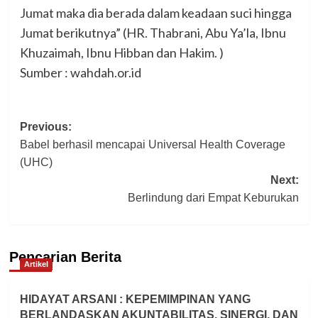
Jumat maka dia berada dalam keadaan suci hingga
Jumat berikutnya” (HR. Thabrani, Abu Ya’la, Ibnu
Khuzaimah, Ibnu Hibban dan Hakim. )
Sumber : wahdah.or.id
Post
Previous:
Babel berhasil mencapai Universal Health Coverage
navigation
(UHC)
Next:
Berlindung dari Empat Keburukan
Pencarian Berita
Artikel
HIDAYAT ARSANI : KEPEMIMPINAN YANG
BERLANDASKAN AKUNTABILITAS, SINERGI, DAN