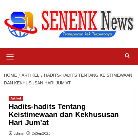
Skip
to
content
Primary
Menu
HOME
ARTIKEL
HADITS-HADITS TENTANG KEISTIMEWAAN
DAN KEKHUSUSAN HARI JUM’AT
Artikel
Hadits-hadits Tentang
Keistimewaan dan Kekhususan
Hari Jum’at
admin
26Sep2025