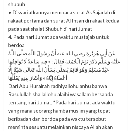
shubuh
• Disyariatkannya membaca surat As Sajadah di
rakaat pertama dan surat Al Insan di rakaat kedua
pada saat shalat Shubuh di hari Jumat
4. Pada hari Jumat ada waktu mustajab untuk
berdoa
عَنْ أَبِي هُرَيْرَةَ رضي الله عنه أَنَّ رَسُولَ اللَّهِ صَلَّى اللَّهُ
عَلَيْهِ وَسَلَّمَ ذَكَرَ يَوْمَ الْجُمُعَةِ فَقَالَ : « فِيهِ سَاعَةٌ لَا يُوَافِقُهَا
عَبْدٌ مُسْلِمٌ وَهُوَ قَائِمٌ يُصَلِّي يَسْأَلُ اللَّهَ تَعَالَى شَيْئًا إِلَّا
أَعْطَاهُ إِيَّاهُ » وَأَشَارَ بِيَدِهِ يُقَلِّلُهَا
Dari Abu Hurairah radhiyallohu anhu bahwa
Rasulullah shallallohu alaihi wasallam bersabda
tentang hari Jumat, “Pada hari Jumat ada waktu
yang mana seorang hamba muslim yang tepat
beribadah dan berdoa pada waktu tersebut
meminta sesuatu melainkan niscaya Allah akan