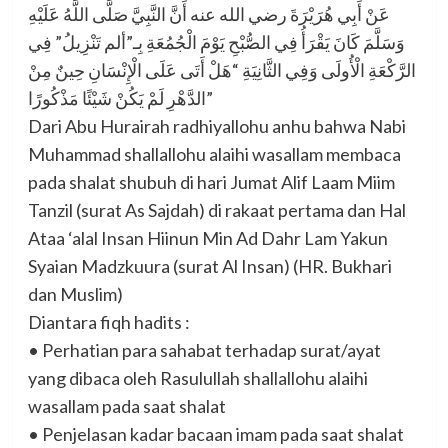
عَنْ أَبِي هُرَيْرَةَ رضي الله عنه أَنَّ النَّبِيَّ صَلَّى اللَّهُ عَلَيْهِ
وَسَلَّمَ كَانَ يَقْرَأُ فِي الصُّبْحِ يَوْمَ الْجُمُعَةِ بِـ”ألم تَنْزِيلُ” فِي
الرَّكْعَةِ الْأُولَى وَفِي الثَّانِيَةِ “هَلْ أَتَى عَلَى الْإِنْسَانِ حِينٌ مِنْ
الدَّهْرِ لَمْ يَكُنْ شَيْئًا مَذْكُورًا”
Dari Abu Hurairah radhiyallohu anhu bahwa Nabi
Muhammad shallallohu alaihi wasallam membaca
pada shalat shubuh di hari Jumat Alif Laam Miim
Tanzil (surat As Sajdah) di rakaat pertama dan Hal
Ataa ‘alal Insan Hiinun Min Ad Dahr Lam Yakun
Syaian Madzkuura (surat Al Insan) (HR. Bukhari
dan Muslim)
Diantara fiqh hadits :
• Perhatian para sahabat terhadap surat/ayat
yang dibaca oleh Rasulullah shallallohu alaihi
wasallam pada saat shalat
• Penjelasan kadar bacaan imam pada saat shalat