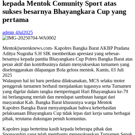
kepada Mentok Comunity Sport atas
sukses besarnya Bhayangkara Cup yang
pertama
admin
4Jul2025
Mentok||senenknews.com- Kapolres Bangka Barat AKBP Pradana
Aditya Nugraha S.H SIK memberikan apresiasi yang sebesar-
besarnya kepada panitia Bhayangkara Cup Polres Bangka Barat atas
peran aktif dan kontribusinya dalam menyukseskan turnamen yang
diselenggarakan dilapangan Bola gelora mentok. Kamis, 03 Juli
2025
Walaupun hal ini baru perdana dilaksanakan, MCS selaku motor
penggerak turnamen berhasil menjalankan tugasnya serta Turnamen
yang digelar dalam rangka memperingati Hari Bhayangkara ke-79
ini berlangsung meriah dan mendapat sambutan hangat dari
masyarakat Kab. Bangka Barat khususnya warga Mentok
Kapolres Bangka Barat menyampaikan bahwa keberhasilan
pelaksanaan Bhayangkara Cup tidak lepas dari kerja sama berbagai
pihak, terutama dukungan penuh komunitas.
Kapolres juga berterima kasih kepada beberapa pihak dan
Sponsorship yang telah membantu mengsukseskan Turnamen Sepak