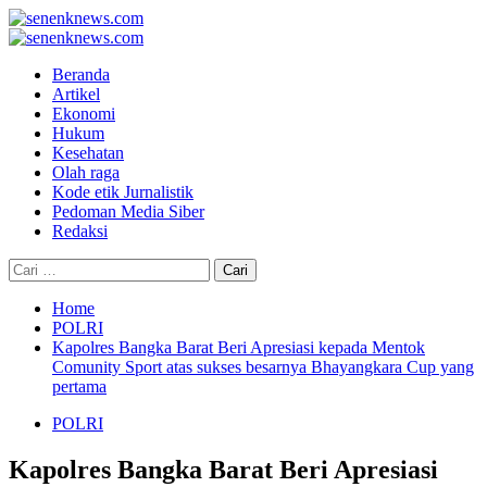
Skip
to
Primary
content
Menu
Beranda
Artikel
Ekonomi
Hukum
Kesehatan
Olah raga
Kode etik Jurnalistik
Pedoman Media Siber
Redaksi
Cari
untuk:
Home
POLRI
Kapolres Bangka Barat Beri Apresiasi kepada Mentok
Comunity Sport atas sukses besarnya Bhayangkara Cup yang
pertama
POLRI
Kapolres Bangka Barat Beri Apresiasi