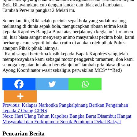
Bola Bhayangkara cup dengan lancar dan tidak ada hambatan.
Tambah Perwira pangkat 2 Melati itu.
Sementara itu, Riki selalu pecinta sepakbola yang sudah malang
melintang di dunia sepak bola, mengucapkan ribuan terima kasih
kepada Kapolres Bangka Barat atas berjalannya kegiatan Turnamen
ini, luar biasa sangat menyerap animo masyarakat pecinta bola, kami
berharap acara seperti ini akan rutin di adakan oleh pihak Polres
ataupun Pihak-pihak lainnya.
“Kami sangat berterima kasih kepada Bapak Kapolres yang telah
mempercayakan kami sebagai motor penggerak turnamen, doa kami
semoga kegiatan ini akan berkelanjutan” tambah pria biasa di sapa
Ayong Koordinator wasit sekaligus perwakilan MCS***Red)
Post
Previous:
Kalapas Narkotika Pangkalpinang Berikan Pengarahan
kepada 7 Orang CPNS
navigation
Next:
Hari Ulang Tahun Kapolres Bangka Barat Disambut Hangat
Masyarakat dan Forkopimda: Sosok Pemimpin Dekat Rakyat
Pencarian Berita