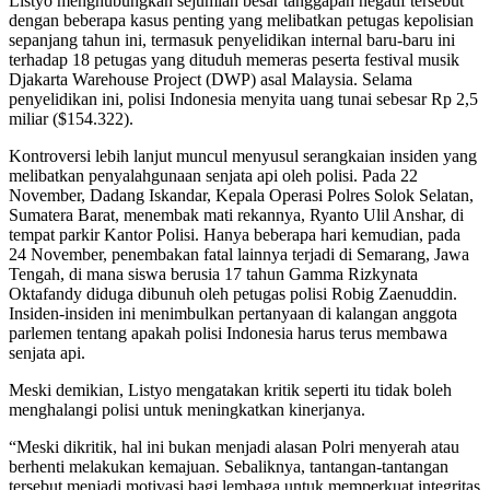
Listyo menghubungkan sejumlah besar tanggapan negatif tersebut
dengan beberapa kasus penting yang melibatkan petugas kepolisian
sepanjang tahun ini, termasuk penyelidikan internal baru-baru ini
terhadap 18 petugas yang dituduh memeras peserta festival musik
Djakarta Warehouse Project (DWP) asal Malaysia. Selama
penyelidikan ini, polisi Indonesia menyita uang tunai sebesar Rp 2,5
miliar ($154.322).
Kontroversi lebih lanjut muncul menyusul serangkaian insiden yang
melibatkan penyalahgunaan senjata api oleh polisi. Pada 22
November, Dadang Iskandar, Kepala Operasi Polres Solok Selatan,
Sumatera Barat, menembak mati rekannya, Ryanto Ulil Anshar, di
tempat parkir Kantor Polisi. Hanya beberapa hari kemudian, pada
24 November, penembakan fatal lainnya terjadi di Semarang, Jawa
Tengah, di mana siswa berusia 17 tahun Gamma Rizkynata
Oktafandy diduga dibunuh oleh petugas polisi Robig Zaenuddin.
Insiden-insiden ini menimbulkan pertanyaan di kalangan anggota
parlemen tentang apakah polisi Indonesia harus terus membawa
senjata api.
Meski demikian, Listyo mengatakan kritik seperti itu tidak boleh
menghalangi polisi untuk meningkatkan kinerjanya.
“Meski dikritik, hal ini bukan menjadi alasan Polri menyerah atau
berhenti melakukan kemajuan. Sebaliknya, tantangan-tantangan
tersebut menjadi motivasi bagi lembaga untuk memperkuat integritas