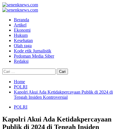
Skip
to
Primary
content
Menu
Beranda
Artikel
Ekonomi
Hukum
Kesehatan
Olah raga
Kode etik Jurnalistik
Pedoman Media Siber
Redaksi
Cari
untuk:
Home
POLRI
Kapolri Akui Ada Ketidakpercayaan Publik di 2024 di
Tengah Insiden Kontroversial
POLRI
Kapolri Akui Ada Ketidakpercayaan
Publik di 2024 di Tengah Insiden