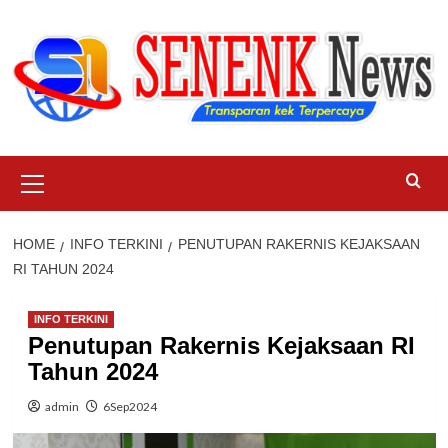
Skip
to
content
Primary
Menu
HOME
INFO TERKINI
PENUTUPAN RAKERNIS KEJAKSAAN
RI TAHUN 2024
INFO TERKINI
Penutupan Rakernis Kejaksaan RI
Tahun 2024
admin
6Sep2024