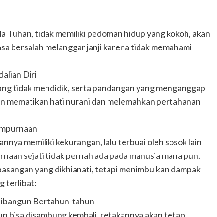
da Tuhan, tidak memiliki pedoman hidup yang kokoh, akan
asa bersalah melanggar janji karena tidak memahami
alian Diri
ang tidak mendidik, serta pandangan yang menganggap
han mematikan hati nurani dan melemahkan pertahanan
empurnaan
nnya memiliki kekurangan, lalu terbuai oleh sosok lain
naan sejati tidak pernah ada pada manusia mana pun.
pasangan yang dikhianati, tetapi menimbulkan dampak
 terlibat:
Dibangun Bertahun-tahun
un bisa disambung kembali, retakannya akan tetap