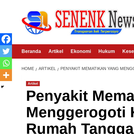
Skip
to
content
Beranda
Artikel
Ekonomi
Hukum
Kese
HOME
ARTIKEL
PENYAKIT MEMATIKAN YANG MEN
Artikel
Penyakit Mema
Menggerogoti
Rumah Tangga