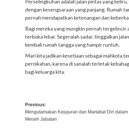
Perselingkuhan adalah jalan pintas yang kelir
dengan kesengsaraan yang panjang. Rumah tan
pernah mendapatkan ketenangan dan keberka
Bagi mereka yang mungkin pernah tergelincir at
terbuka lebar. Segeralah sadar, tinggalkan jala
kembali rumah tangga yang hampir runtuh.
Mari kita jadikan kesetiaan sebagai mahkota teri
pernikahan, karena di sanalah terletak kebahag
bagi keluarga kita.
Post
Previous:
Mengutamakan Kejujuran dan Martabat Diri dalam
navigation
Meraih Jabatan