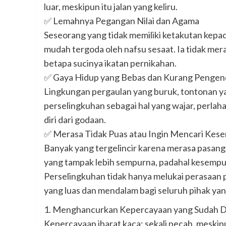
luar, meskipun itu jalan yang keliru.
✅ Lemahnya Pegangan Nilai dan Agama
Seseorang yang tidak memiliki ketakutan kepa
mudah tergoda oleh nafsu sesaat. Ia tidak mer
betapa sucinya ikatan pernikahan.
✅ Gaya Hidup yang Bebas dan Kurang Pengend
Lingkungan pergaulan yang buruk, tontonan y
perselingkuhan sebagai hal yang wajar, perla
diri dari godaan.
✅ Merasa Tidak Puas atau Ingin Mencari Kes
Banyak yang tergelincir karena merasa pasanga
yang tampak lebih sempurna, padahal kesempur
Perselingkuhan tidak hanya melukai perasaan 
yang luas dan mendalam bagi seluruh pihak yang
1. Menghancurkan Kepercayaan yang Sudah 
Kepercayaan ibarat kaca; sekali pecah, meskip