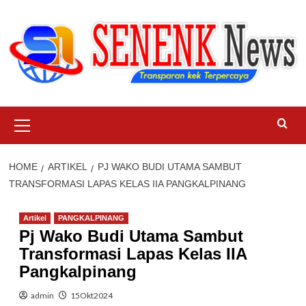
Skip
to
content
Primary
Menu
HOME
ARTIKEL
PJ WAKO BUDI UTAMA SAMBUT
TRANSFORMASI LAPAS KELAS IIA PANGKALPINANG
Artikel
PANGKALPINANG
Pj Wako Budi Utama Sambut
Transformasi Lapas Kelas IIA
Pangkalpinang
admin
15Okt2024