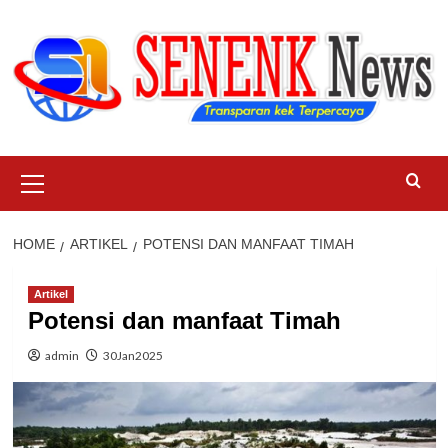
Skip
to
content
Primary
Menu
HOME
ARTIKEL
POTENSI DAN MANFAAT TIMAH
Artikel
Potensi dan manfaat Timah
admin
30Jan2025