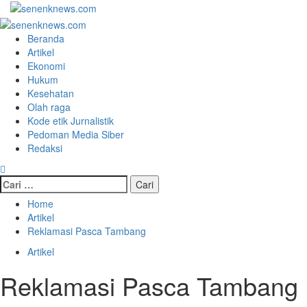
Skip
to
Primary
content
Menu
Beranda
Artikel
Ekonomi
Hukum
Kesehatan
Olah raga
Kode etik Jurnalistik
Pedoman Media Siber
Redaksi
Cari
untuk:
Home
Artikel
Reklamasi Pasca Tambang
Artikel
Reklamasi Pasca Tambang