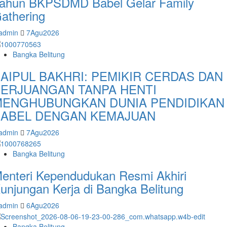
ahun BKPSDMD Babel Gelar Family
athering
admin
7Agu2026
Bangka Belitung
AIPUL BAKHRI: PEMIKIR CERDAS DAN
ERJUANGAN TANPA HENTI
MENGHUBUNGKAN DUNIA PENDIDIKAN
BABEL DENGAN KEMAJUAN
admin
7Agu2026
Bangka Belitung
enteri Kependudukan Resmi Akhiri
unjungan Kerja di Bangka Belitung
admin
6Agu2026
Bangka Belitung