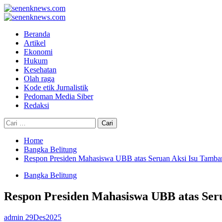
Skip
to
Primary
content
Menu
Beranda
Artikel
Ekonomi
Hukum
Kesehatan
Olah raga
Kode etik Jurnalistik
Pedoman Media Siber
Redaksi
Cari
untuk:
Home
Bangka Belitung
Respon Presiden Mahasiswa UBB atas Seruan Aksi Isu Tamba
Bangka Belitung
Respon Presiden Mahasiswa UBB atas Ser
admin
29Des2025