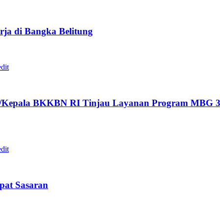
ja di Bangka Belitung
/Kepala BKKBN RI Tinjau Layanan Program MBG 3B
epat Sasaran