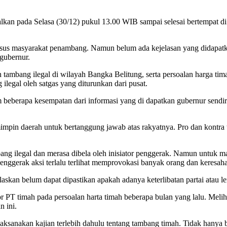
lkan pada Selasa (30/12) pukul 13.00 WIB sampai selesai bertempat 
usus masyarakat penambang. Namun belum ada kejelasan yang didapatkan
gubernur.
n tambang ilegal di wilayah Bangka Belitung, serta persoalan harga 
legal oleh satgas yang diturunkan dari pusat.
am beberapa kesempatan dari informasi yang di dapatkan gubernur sen
mpin daerah untuk bertanggung jawab atas rakyatnya. Pro dan kontra t
bang ilegal dan merasa dibela oleh inisiator penggerak. Namun untuk
enggerak aksi terlalu terlihat memprovokasi banyak orang dan keresah
skan belum dapat dipastikan apakah adanya keterlibatan partai atau l
r PT timah pada persoalan harta timah beberapa bulan yang lalu. Melih
n ini.
dilaksanakan kajian terlebih dahulu tentang tambang timah. Tidak han