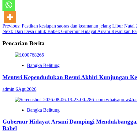
Post
Previous:
Pastikan kesiapan saoras dan keamanan jelang Libur Nata
Next:
Dari Desa untuk Babel: Gubernur Hidayat Arsani Resmikan Pa
navigation
Pencarian Berita
Bangka Belitung
Menteri Kependudukan Resmi Akhiri Kunjungan Ker
admin
6Agu2026
Bangka Belitung
Gubernur Hidayat Arsani Dampingi Mendukbangga
Babel