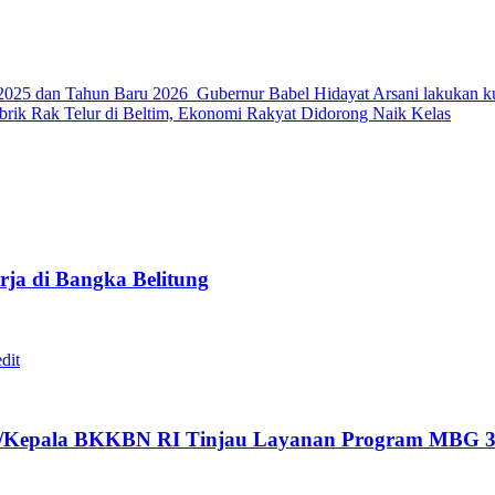
l 2025 dan Tahun Baru 2026 Gubernur Babel Hidayat Arsani lakukan 
brik Rak Telur di Beltim, Ekonomi Rakyat Didorong Naik Kelas
ja di Bangka Belitung
/Kepala BKKBN RI Tinjau Layanan Program MBG 3B