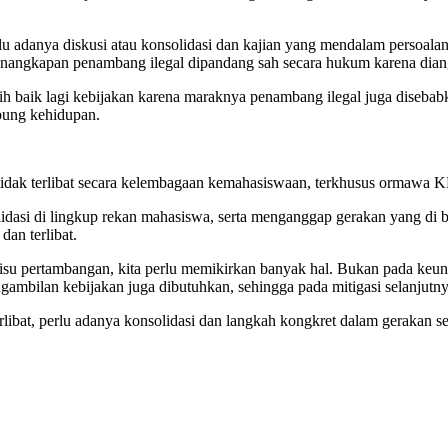
lu adanya diskusi atau konsolidasi dan kajian yang mendalam persoal
enangkapan penambang ilegal dipandang sah secara hukum karena diang
ih baik lagi kebijakan karena maraknya penambang ilegal juga diseba
bung kehidupan.
tidak terlibat secara kelembagaan kemahasiswaan, terkhusus ormawa 
idasi di lingkup rekan mahasiswa, serta menganggap gerakan yang di b
dan terlibat.
su pertambangan, kita perlu memikirkan banyak hal. Bukan pada keunt
ambilan kebijakan juga dibutuhkan, sehingga pada mitigasi selanjutn
erlibat, perlu adanya konsolidasi dan langkah kongkret dalam gerakan s