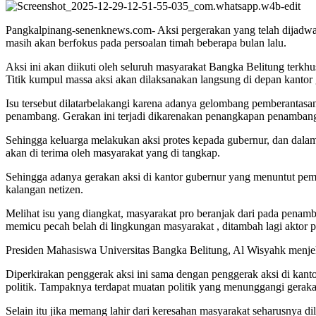
Pangkalpinang-senenknews.com- Aksi pergerakan yang telah dijadwa
masih akan berfokus pada persoalan timah beberapa bulan lalu.
Aksi ini akan diikuti oleh seluruh masyarakat Bangka Belitung terkh
Titik kumpul massa aksi akan dilaksanakan langsung di depan kantor 
Isu tersebut dilatarbelakangi karena adanya gelombang pemberantasa
penambang. Gerakan ini terjadi dikarenakan penangkapan penambang i
Sehingga keluarga melakukan aksi protes kepada gubernur, dan dal
akan di terima oleh masyarakat yang di tangkap.
Sehingga adanya gerakan aksi di kantor gubernur yang menuntut pemi
kalangan netizen.
Melihat isu yang diangkat, masyarakat pro beranjak dari pada penam
memicu pecah belah di lingkungan masyarakat , ditambah lagi aktor p
Presiden Mahasiswa Universitas Bangka Belitung, Al Wisyahk menjela
Diperkirakan penggerak aksi ini sama dengan penggerak aksi di kanto
politik. Tampaknya terdapat muatan politik yang menunggangi geraka
Selain itu jika memang lahir dari keresahan masyarakat seharusnya 