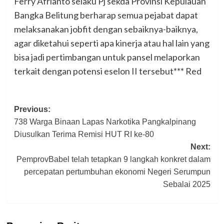
Ferry Afrianto selaku Pj sekda Provinsi Kepulauan
Bangka Belitung berharap semua pejabat dapat
melaksanakan jobfit dengan sebaiknya-baiknya,
agar diketahui seperti apa kinerja atau hal lain yang
bisa jadi pertimbangan untuk pansel melaporkan
terkait dengan potensi eselon II tersebut*** Red
Post
Previous:
738 Warga Binaan Lapas Narkotika Pangkalpinang
navigation
Diusulkan Terima Remisi HUT RI ke-80
Next:
PemprovBabel telah tetapkan 9 langkah konkret dalam
percepatan pertumbuhan ekonomi Negeri Serumpun
Sebalai 2025