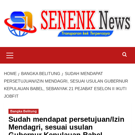
Skip
to
content
Primary
Menu
HOME
BANGKA BELITUNG
SUDAH MENDAPAT
PERSETUJUAN/IZIN MENDAGRI, SESUAI USULAN GUBERNUR
KEPULAUAN BABEL, SEBANYAK 21 PEJABAT ESELON II IKUTI
JOBFIT
Bangka Belitung
Sudah mendapat persetujuan/Izin
Mendagri, sesuai usulan
Gubernur Kepulauan Babel,