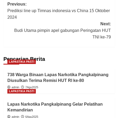
Post
Previous:
Prediksi line up Timnas indonesia vs China 15 Oktober
navigation
2024
Next:
Budi Utama pimpin apel gabungan Peringatan HUT
TNI ke-79
Pencarian Berita
LAPASTIKA PASTI
738 Warga Binaan Lapas Narkotika Pangkalpinang
Diusulkan Terima Remisi HUT RI ke-80
admin
7Agu2025
LAPASTIKA PASTI
Lapas Narkotika Pangkalpinang Gelar Pelatihan
Kemandirian
admin
6Agu2025