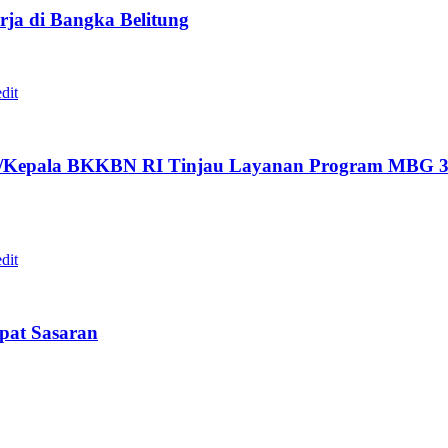
ja di Bangka Belitung
/Kepala BKKBN RI Tinjau Layanan Program MBG 3B
epat Sasaran