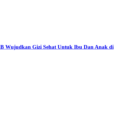
 Wujudkan Gizi Sehat Untuk Ibu Dan Anak di