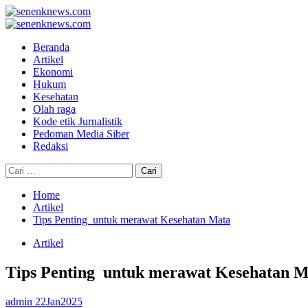
Skip
to
Primary
content
Menu
Beranda
Artikel
Ekonomi
Hukum
Kesehatan
Olah raga
Kode etik Jurnalistik
Pedoman Media Siber
Redaksi
Cari
untuk:
Home
Artikel
Tips Penting untuk merawat Kesehatan Mata
Artikel
Tips Penting untuk merawat Kesehatan M
admin
22Jan2025