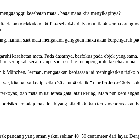
a mengganggu kesehatan mata.. bagaimana kita menyikapinya?
kita dalam melakukan aktifitas sehari-hari. Namun tidak semua orang 
n.
ng, namun saat mata mengalami gangguan maka akan berpengaruh pada k
ruhi kesehatan mata. Pada dasarnya, berfokus pada objek yang sama, 
ini seringkali secara tanpa sadar sering mempengaruhi kesehatan mata 
nik München, Jerman, mengatakan kebiasaan ini meningkatkan risiko b
ayar, kita hanya kedip setiap 30 atau 40 detik,” ujar Profesor Chris L
 terkoyak, dan mata mulai terasa gatal atau kering. Mata pun kehilan
erisiko terhadap mata lelah yang bila dilakukan terus menerus akan be
rak pandang yang aman yakni sekitar 40–50 centimeter dari layar. De