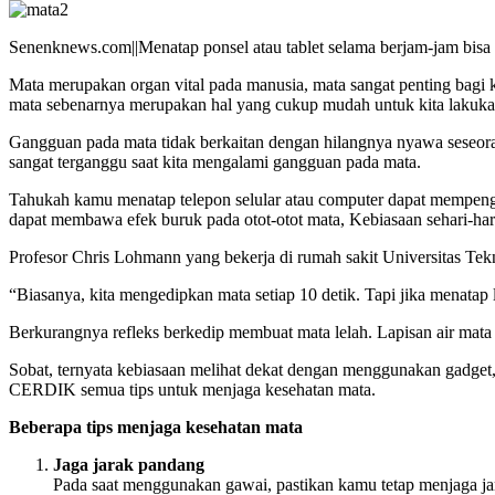
Senenknews.com||Menatap ponsel atau tablet selama berjam-jam bis
Mata merupakan organ vital pada manusia, mata sangat penting bagi 
mata sebenarnya merupakan hal yang cukup mudah untuk kita lakuka
Gangguan pada mata tidak berkaitan dengan hilangnya nyawa seseora
sangat terganggu saat kita mengalami gangguan pada mata.
Tahukah kamu menatap telepon selular atau computer dapat mempenga
dapat membawa efek buruk pada otot-otot mata, Kebiasaan sehari-hari 
Profesor Chris Lohmann yang bekerja di rumah sakit Universitas Tek
“Biasanya, kita mengedipkan mata setiap 10 detik. Tapi jika menatap l
Berkurangnya refleks berkedip membuat mata lelah. Lapisan air mata
Sobat, ternyata kebiasaan melihat dekat dengan menggunakan gadget, b
CERDIK semua tips untuk menjaga kesehatan mata.
Beberapa tips menjaga kesehatan mata
Jaga jarak pandang
Pada saat menggunakan gawai, pastikan kamu tetap menjaga ja