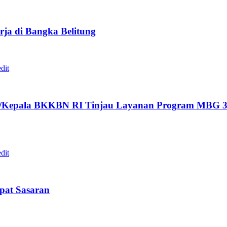
ja di Bangka Belitung
/Kepala BKKBN RI Tinjau Layanan Program MBG 3B
epat Sasaran