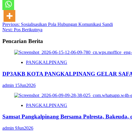
Post
Previous:
Sosialisasikan Pola Hubungan Komunikasi Sandi
Next:
Pos Berikutnya
navigation
Pencarian Berita
PANGKALPINANG
DP3AKB KOTA PANGKALPINANG GELAR SAFAR
admin
15Jun2026
PANGKALPINANG
Samsat Pangkalpinang Bersama Polresta, Bakeuda,
admin
9Jun2026