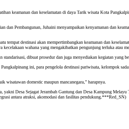
tihan keamanan dan keselamatan di daya Tarik wisata Kota Pangkalpina
mian dan Pembangunan, Juhaini menyampaikan kenyamanan dan keamanan
atu tempat destinasi akan mempertimbangkan keamanan dan keselamatan
inya kecelakaan wahana yang mengakibatkan pengunjung terluka atau me
n standarisasi, dibuat prosedur dan juga menyediakan kegiatan yang bersi
a Pangkalpinang ini, para pengelola destinasi pariwisata, kelompok s
aik wisatawan domestic maupun mancanegara,” harapnya.
sata, yakni Desa Sejagat Jerambah Gantung dan Desa Kampung Melayu 
egrasi antara atraksi, akomodasi dan fasilitas pendukung.***Red_SN)