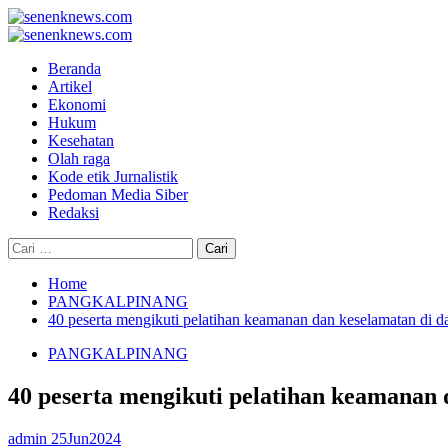
Skip
to
Primary
content
Menu
Beranda
Artikel
Ekonomi
Hukum
Kesehatan
Olah raga
Kode etik Jurnalistik
Pedoman Media Siber
Redaksi
Cari
untuk:
Home
PANGKALPINANG
40 peserta mengikuti pelatihan keamanan dan keselamatan di d
PANGKALPINANG
40 peserta mengikuti pelatihan keamanan 
admin
25Jun2024