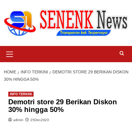
Skip
to
content
Primary
Menu
HOME
INFO TERKINI
DEMOTRI STORE 29 BERIKAN DISKON
30% HINGGA 50%
INFO TERKINI
Demotri store 29 Berikan Diskon
30% hingga 50%
admin
25Des2023