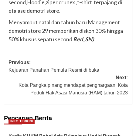
second,Hoodie,ziper,crunex ,t-shirt terpajang di
etalase demotri store.
Menyambut natal dan tahun baru Management
demotri store 29 memberikan diskon 30% hingga
50% khusus sepatu second
Red_SN)
Post
Previous:
Kejuaran Panahan Pemula Resmi di buka
navigation
Next:
Kota Pangkalpinang mendapat penghargaan Kota
Peduli Hak Asasi Manusia (HAM) tahun 2023
Pencarian Berita
INFO TERKINI