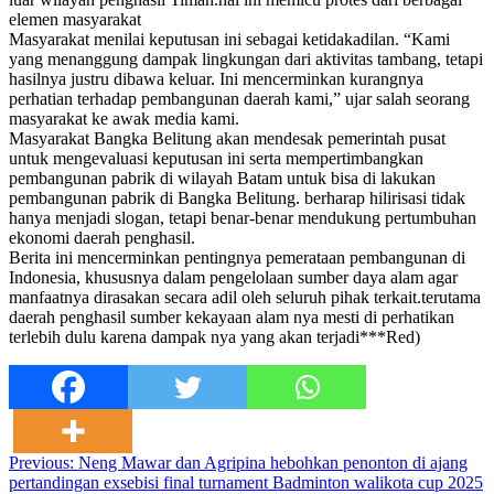
elemen masyarakat
Masyarakat menilai keputusan ini sebagai ketidakadilan. “Kami
yang menanggung dampak lingkungan dari aktivitas tambang, tetapi
hasilnya justru dibawa keluar. Ini mencerminkan kurangnya
perhatian terhadap pembangunan daerah kami,” ujar salah seorang
masyarakat ke awak media kami.
Masyarakat Bangka Belitung akan mendesak pemerintah pusat
untuk mengevaluasi keputusan ini serta mempertimbangkan
pembangunan pabrik di wilayah Batam untuk bisa di lakukan
pembangunan pabrik di Bangka Belitung. berharap hilirisasi tidak
hanya menjadi slogan, tetapi benar-benar mendukung pertumbuhan
ekonomi daerah penghasil.
Berita ini mencerminkan pentingnya pemerataan pembangunan di
Indonesia, khususnya dalam pengelolaan sumber daya alam agar
manfaatnya dirasakan secara adil oleh seluruh pihak terkait.terutama
daerah penghasil sumber kekayaan alam nya mesti di perhatikan
terlebih dulu karena dampak nya yang akan terjadi***Red)
Post
Previous:
Neng Mawar dan Agripina hebohkan penonton di ajang
pertandingan exsebisi final turnament Badminton walikota cup 2025