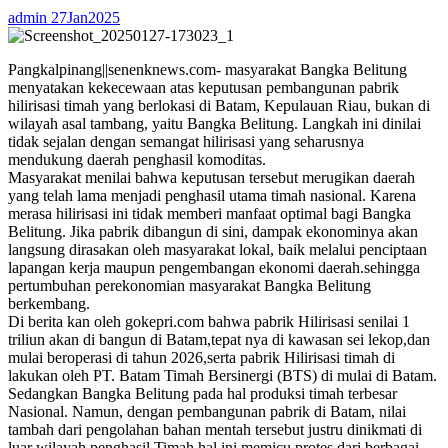
admin
27Jan2025
Pangkalpinang||senenknews.com- masyarakat Bangka Belitung
menyatakan kekecewaan atas keputusan pembangunan pabrik
hilirisasi timah yang berlokasi di Batam, Kepulauan Riau, bukan di
wilayah asal tambang, yaitu Bangka Belitung. Langkah ini dinilai
tidak sejalan dengan semangat hilirisasi yang seharusnya
mendukung daerah penghasil komoditas.
Masyarakat menilai bahwa keputusan tersebut merugikan daerah
yang telah lama menjadi penghasil utama timah nasional. Karena
merasa hilirisasi ini tidak memberi manfaat optimal bagi Bangka
Belitung. Jika pabrik dibangun di sini, dampak ekonominya akan
langsung dirasakan oleh masyarakat lokal, baik melalui penciptaan
lapangan kerja maupun pengembangan ekonomi daerah.sehingga
pertumbuhan perekonomian masyarakat Bangka Belitung
berkembang.
Di berita kan oleh gokepri.com bahwa pabrik Hilirisasi senilai 1
triliun akan di bangun di Batam,tepat nya di kawasan sei lekop,dan
mulai beroperasi di tahun 2026,serta pabrik Hilirisasi timah di
lakukan oleh PT. Batam Timah Bersinergi (BTS) di mulai di Batam.
Sedangkan Bangka Belitung pada hal produksi timah terbesar
Nasional. Namun, dengan pembangunan pabrik di Batam, nilai
tambah dari pengolahan bahan mentah tersebut justru dinikmati di
luar wilayah penghasil Timah.hal ini memicu protes dari berbagai