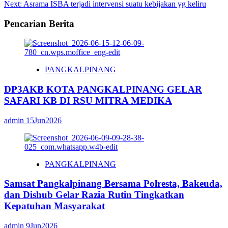
navigation
Next:
Asrama ISBA terjadi intervensi suatu kebijakan yg keliru
Pencarian Berita
PANGKALPINANG
DP3AKB KOTA PANGKALPINANG GELAR
SAFARI KB DI RSU MITRA MEDIKA
admin
15Jun2026
PANGKALPINANG
Samsat Pangkalpinang Bersama Polresta, Bakeuda,
dan Dishub Gelar Razia Rutin Tingkatkan
Kepatuhan Masyarakat
admin
9Jun2026