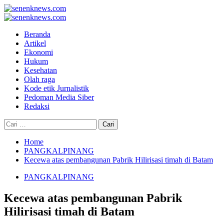
Skip
to
Primary
content
Menu
Beranda
Artikel
Ekonomi
Hukum
Kesehatan
Olah raga
Kode etik Jurnalistik
Pedoman Media Siber
Redaksi
Cari
untuk:
Home
PANGKALPINANG
Kecewa atas pembangunan Pabrik Hilirisasi timah di Batam
PANGKALPINANG
Kecewa atas pembangunan Pabrik
Hilirisasi timah di Batam