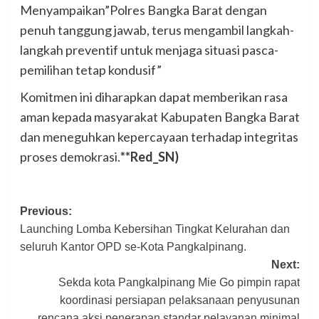
Menyampaikan”Polres Bangka Barat dengan
penuh tanggung jawab, terus mengambil langkah-
langkah preventif untuk menjaga situasi pasca-
pemilihan tetap kondusif”
Komitmen ini diharapkan dapat memberikan rasa
aman kepada masyarakat Kabupaten Bangka Barat
dan meneguhkan kepercayaan terhadap integritas
proses demokrasi.
**Red_SN)
Post
Previous:
Launching Lomba Kebersihan Tingkat Kelurahan dan
navigation
seluruh Kantor OPD se-Kota Pangkalpinang.
Next:
Sekda kota Pangkalpinang Mie Go pimpin rapat
koordinasi persiapan pelaksanaan penyusunan
rencana aksi penerapan standar pelayanan minimal