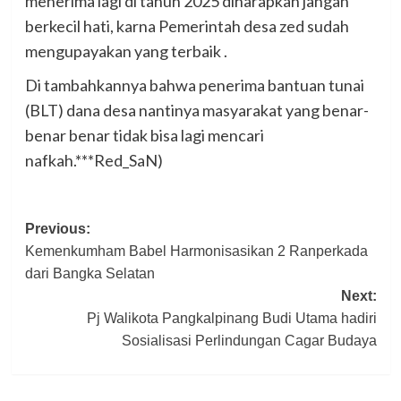
menerima lagi di tahun 2025 diharapkan jangan
berkecil hati, karna Pemerintah desa zed sudah
mengupayakan yang terbaik .
Di tambahkannya bahwa penerima bantuan tunai
(BLT) dana desa nantinya masyarakat yang benar-
benar benar tidak bisa lagi mencari
nafkah.***Red_SaN)
Post
Previous:
Kemenkumham Babel Harmonisasikan 2 Ranperkada
navigation
dari Bangka Selatan
Next:
Pj Walikota Pangkalpinang Budi Utama hadiri
Sosialisasi Perlindungan Cagar Budaya