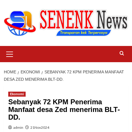
Skip
to
content
Primary
Menu
HOME
EKONOMI
SEBANYAK 72 KPM PENERIMA MANFAAT
DESA ZED MENERIMA BLT-DD.
Ekonomi
Sebanyak 72 KPM Penerima
Manfaat desa Zed menerima BLT-
DD.
admin
21Nov2024