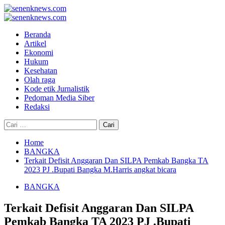
Skip
to
Primary
content
Menu
Beranda
Artikel
Ekonomi
Hukum
Kesehatan
Olah raga
Kode etik Jurnalistik
Pedoman Media Siber
Redaksi
Cari
untuk:
Home
BANGKA
Terkait Defisit Anggaran Dan SILPA Pemkab Bangka TA
2023 PJ .Bupati Bangka M.Harris angkat bicara
BANGKA
Terkait Defisit Anggaran Dan SILPA
Pemkab Bangka TA 2023 PJ .Bupati