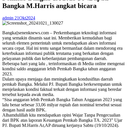
Bangka M.Harris angkat bicara
admin
21Okt2024
Bangka||senenknews.com – Perkembangan teknologi informasi
yang semakin dinamis saat ini. Memberikan kemudahan bagi
seluruh elemen pemerintah untuk mendapatkan akses informasi
secara cepat. Hal ini tentu sangat bermanfaat dalam mendorong era
keterbukaan informasi publik terutama yang berkaitan dengan
pelayanan publik dan keberlanjutan pembangunan daerah.
Beberapa hari yang lalu , terinformasikan di Media online mengenai
kondisi saldo angggaran lebih Pemkab Bangka tahun anggaran
2023.
Dalam upaya menjaga dan meningkatkan kondusifitas daerah
pemkab Bangka. Melalui PJ. Bupati Bangka berkesempatan untuk
menjelaskan kondisi faktual terkait dengan informasi yang beredar
tersebut kepada awak media.
“Sisa anggaran lebih Pemkab Bangka Tahun Anggaran 2023 yang
lalu benar sebesar 33,06 milyar rupiah dan nominal tersebut sesuai
dengan hasil audit BPK.
Alhamdulillah kita mendapatkan opini Wajar Tanpa Pengecualian
dari BPK atas laporan Keuangan Pemkab Bangka TA. 2023” Ujar
PJ. Bupati M.Harris Ar,AP diruang kerjanya Sabtu (19/10/2024).