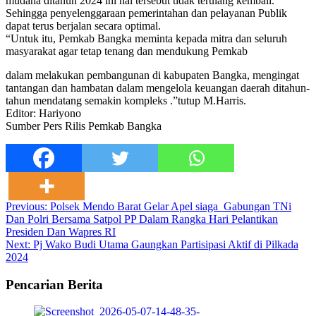
mudaha ditahun 2024 ini hal tersebut tidak terulang kembali.
Sehingga penyelenggaraan pemerintahan dan pelayanan Publik
dapat terus berjalan secara optimal.
“Untuk itu, Pemkab Bangka meminta kepada mitra dan seluruh
masyarakat agar tetap tenang dan mendukung Pemkab
dalam melakukan pembangunan di kabupaten Bangka, mengingat
tantangan dan hambatan dalam mengelola keuangan daerah ditahun-
tahun mendatang semakin kompleks .”tutup M.Harris.
Editor: Hariyono
Sumber Pers Rilis Pemkab Bangka
Post
Previous:
Polsek Mendo Barat Gelar Apel siaga Gabungan TNi
Dan Polri Bersama Satpol PP Dalam Rangka Hari Pelantikan
navigation
Presiden Dan Wapres RI
Next:
Pj Wako Budi Utama Gaungkan Partisipasi Aktif di Pilkada
2024
Pencarian Berita