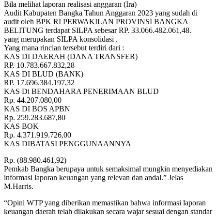
Bila melihat laporan realisasi anggaran (Ira)
Audit Kabupaten Bangka Tahun Anggaran 2023 yang sudah di
audit oleh BPK RI PERWAKILAN PROVINSI BANGKA
BELITUNG terdapat SILPA sebesar RP. 33.066.482.061,48.
yang merupakan SILPA konsolidasi .
Yang mana rincian tersebut terdiri dari :
KAS DI DAERAH (DANA TRANSFER)
RP. 10.783.667.832,28
KAS DI BLUD (BANK)
RP. 17.696.384.197,32
KAS Di BENDAHARA PENERIMAAN BLUD
Rp. 44.207.080,00
KAS DI BOS APBN
Rp. 259.283.687,80
KAS BOK
Rp. 4.371.919.726,00
KAS DIBATASI PENGGUNAANNYA
Rp. (88.980.461,92)
Pemkab Bangka berupaya untuk semaksimal mungkin menyediakan
informasi laporan keuangan yang relevan dan andal.” Jelas
M.Harris.
“Opini WTP yang diberikan memastikan bahwa informasi laporan
keuangan daerah telah dilakukan secara wajar sesuai dengan standar