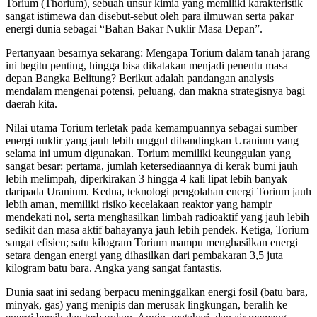
Torium (Thorium), sebuah unsur kimia yang memiliki karakteristik
sangat istimewa dan disebut-sebut oleh para ilmuwan serta pakar
energi dunia sebagai “Bahan Bakar Nuklir Masa Depan”.
Pertanyaan besarnya sekarang: Mengapa Torium dalam tanah jarang
ini begitu penting, hingga bisa dikatakan menjadi penentu masa
depan Bangka Belitung? Berikut adalah pandangan analysis
mendalam mengenai potensi, peluang, dan makna strategisnya bagi
daerah kita.
Nilai utama Torium terletak pada kemampuannya sebagai sumber
energi nuklir yang jauh lebih unggul dibandingkan Uranium yang
selama ini umum digunakan. Torium memiliki keunggulan yang
sangat besar: pertama, jumlah ketersediaannya di kerak bumi jauh
lebih melimpah, diperkirakan 3 hingga 4 kali lipat lebih banyak
daripada Uranium. Kedua, teknologi pengolahan energi Torium jauh
lebih aman, memiliki risiko kecelakaan reaktor yang hampir
mendekati nol, serta menghasilkan limbah radioaktif yang jauh lebih
sedikit dan masa aktif bahayanya jauh lebih pendek. Ketiga, Torium
sangat efisien; satu kilogram Torium mampu menghasilkan energi
setara dengan energi yang dihasilkan dari pembakaran 3,5 juta
kilogram batu bara. Angka yang sangat fantastis.
Dunia saat ini sedang berpacu meninggalkan energi fosil (batu bara,
minyak, gas) yang menipis dan merusak lingkungan, beralih ke