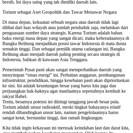
bersih. Ini daya saing yang tak dimiliki daerah lain.
Torium sebagai Aset Geopolitik dan Tawar Menawar Negara
Di masa depan, kekuatan sebuah negara atau daerah tidak lagi
dilihat dari luas wilayah atau jumlah penduduk saja, melainkan dari
penguasaan sumber daya strategis. Karena Torium adalah bahan
baku energi masa depan yang sangat dicari, maka keberadaannya di
Bangka Belitung menjadikan posisi tawar Indonesia di mata dunia
semakin tinggi. Dan sebagai pemilik utama cadangan ini, Bangka
Belitung akan menjadi daerah paling penting secara strategis di
Indonesia, bahkan di kawasan Asia Tenggara.
Pemerintah Pusat pasti akan sangat memperhatikan daerah yang
menyimpan “emas energi” ini. Perhatian anggaran, pembangunan
infrastruktur, pendidikan, hingga kesehatan pasti akan diprioritaskan
ke sini. Ini adalah keuntungan besar yang harus kita jaga dan
perjuangkan hak-haknya agar manfaatnya sepenuhnya kembali ke
rakyat Babel.
Tentu, besarnya potensi ini diiringi tanggung jawab besar pula.
Torium adalah unsur radioaktif, meski tingkat bahayanya relatif
rendah dibandingkan unsur lain, namun pengelolaannya harus
sangat ketat, berstandar tinggi, dan ramah lingkungan.
Kita tidak ingin kekayaan ini merusak keindahan laut dan darat kita,