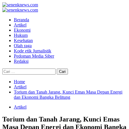
Skip
to
Primary
content
Menu
Beranda
Artikel
Ekonomi
Hukum
Kesehatan
Olah raga
Kode etik Jurnalistik
Pedoman Media Siber
Redaksi
Cari
untuk:
Home
Artikel
Torium dan Tanah Jarang, Kunci Emas Masa Depan Energi
dan Ekonomi Bangka Belitung
Artikel
Torium dan Tanah Jarang, Kunci Emas
Masa Depan Energi dan Ekonomi Bangka