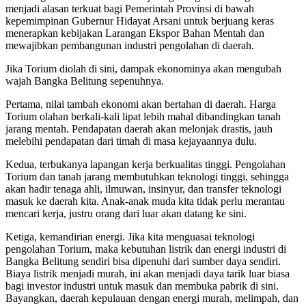
menjadi alasan terkuat bagi Pemerintah Provinsi di bawah
kepemimpinan Gubernur Hidayat Arsani untuk berjuang keras
menerapkan kebijakan Larangan Ekspor Bahan Mentah dan
mewajibkan pembangunan industri pengolahan di daerah.
Jika Torium diolah di sini, dampak ekonominya akan mengubah
wajah Bangka Belitung sepenuhnya.
Pertama, nilai tambah ekonomi akan bertahan di daerah. Harga
Torium olahan berkali-kali lipat lebih mahal dibandingkan tanah
jarang mentah. Pendapatan daerah akan melonjak drastis, jauh
melebihi pendapatan dari timah di masa kejayaannya dulu.
Kedua, terbukanya lapangan kerja berkualitas tinggi. Pengolahan
Torium dan tanah jarang membutuhkan teknologi tinggi, sehingga
akan hadir tenaga ahli, ilmuwan, insinyur, dan transfer teknologi
masuk ke daerah kita. Anak-anak muda kita tidak perlu merantau
mencari kerja, justru orang dari luar akan datang ke sini.
Ketiga, kemandirian energi. Jika kita menguasai teknologi
pengolahan Torium, maka kebutuhan listrik dan energi industri di
Bangka Belitung sendiri bisa dipenuhi dari sumber daya sendiri.
Biaya listrik menjadi murah, ini akan menjadi daya tarik luar biasa
bagi investor industri untuk masuk dan membuka pabrik di sini.
Bayangkan, daerah kepulauan dengan energi murah, melimpah, dan