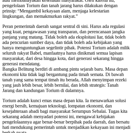
atau membahayakan kesehatan masyarakat. Oleh karena itu,
pengelolaan Torium dan tanah jarang harus dilakukan dengan
prinsip: “Mengambil kekayaan alam, menjaga kelestarian
lingkungan, dan memakmurkan rakyat.”
Peran pemerintah daerah sangat sentral di sini. Harus ada regulasi
yang kuat, pengawasan yang transparan, dan perencanaan jangka
panjang yang matang. Tidak boleh ada eksploitasi liar, tidak boleh
ada pencurian sumber daya, dan tidak boleh ada kebijakan yang
hanya menguntungkan segelintir pihak. Potensi Torium adalah milik
seluruh rakyat Babel, manfaatnya harus dinikmati semua lapisan
masyarakat, dari desa hingga kota, dari generasi sekarang hingga
generasi mendatang.
Bangka Belitung berdiri di ambang pintu sejarah baru. Masa depan
ekonomi kita tidak lagi bergantung pada timah semata. Di bawah
tanah yang sama tempat timah itu berada, Allah menyimpan rezeki
yang jauh lebih besar, lebih bernilai, dan lebih strategis: Tanah
Jarang dan kandungan Torium di dalamnya.
Torium adalah kunci emas masa depan kita. Ia menawarkan solusi
energi bersih, kemajuan teknologi, lompatan ekonomi, dan
kesejahteraan abadi bagi masyarakat Serumpun Sebalai. Tugas kita
sekarang adalah menyadari potensi ini, mengawal kebijakan
pengelolaannya agar benar-benar berpihak pada daerah, dan bersatu
hati mendukung pemerintah untuk menjadikan kekayaan ini menjadi
berkah nyata.