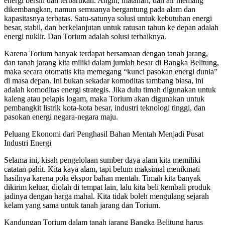
energi bersih dan terbarukan. Angin, matahari, dan air memang
dikembangkan, namun semuanya bergantung pada alam dan
kapasitasnya terbatas. Satu-satunya solusi untuk kebutuhan energi
besar, stabil, dan berkelanjutan untuk ratusan tahun ke depan adalah
energi nuklir. Dan Torium adalah solusi terbaiknya.
Karena Torium banyak terdapat bersamaan dengan tanah jarang,
dan tanah jarang kita miliki dalam jumlah besar di Bangka Belitung,
maka secara otomatis kita memegang “kunci pasokan energi dunia”
di masa depan. Ini bukan sekadar komoditas tambang biasa, ini
adalah komoditas energi strategis. Jika dulu timah digunakan untuk
kaleng atau pelapis logam, maka Torium akan digunakan untuk
pembangkit listrik kota-kota besar, industri teknologi tinggi, dan
pasokan energi negara-negara maju.
Peluang Ekonomi dari Penghasil Bahan Mentah Menjadi Pusat
Industri Energi
Selama ini, kisah pengelolaan sumber daya alam kita memiliki
catatan pahit. Kita kaya alam, tapi belum maksimal menikmati
hasilnya karena pola ekspor bahan mentah. Timah kita banyak
dikirim keluar, diolah di tempat lain, lalu kita beli kembali produk
jadinya dengan harga mahal. Kita tidak boleh mengulang sejarah
kelam yang sama untuk tanah jarang dan Torium.
Kandungan Torium dalam tanah jarang Bangka Belitung harus