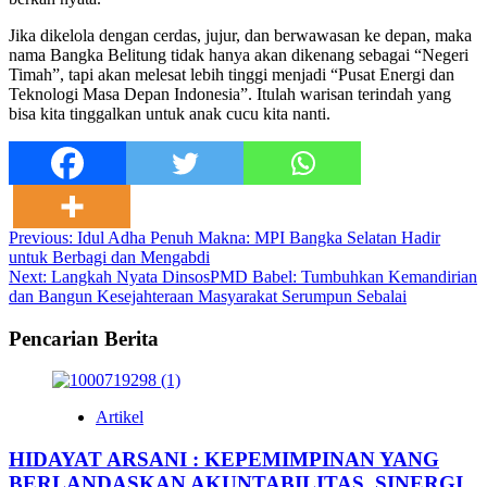
Jika dikelola dengan cerdas, jujur, dan berwawasan ke depan, maka
nama Bangka Belitung tidak hanya akan dikenang sebagai “Negeri
Timah”, tapi akan melesat lebih tinggi menjadi “Pusat Energi dan
Teknologi Masa Depan Indonesia”. Itulah warisan terindah yang
bisa kita tinggalkan untuk anak cucu kita nanti.
Post
Previous:
Idul Adha Penuh Makna: MPI Bangka Selatan Hadir
untuk Berbagi dan Mengabdi
navigation
Next:
Langkah Nyata DinsosPMD Babel: Tumbuhkan Kemandirian
dan Bangun Kesejahteraan Masyarakat Serumpun Sebalai
Pencarian Berita
Artikel
HIDAYAT ARSANI : KEPEMIMPINAN YANG
BERLANDASKAN AKUNTABILITAS, SINERGI,