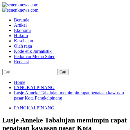
Skip
to
Primary
content
Menu
Beranda
Artikel
Ekonomi
Hukum
Kesehatan
Olah raga
Kode etik Jurnalistik
Pedoman Media Siber
Redaksi
Cari
untuk:
Home
PANGKALPINANG
Lusje Anneke Tabalujan memimpin rapat penataan kawasan
pasar Kota Pangkalpinang
PANGKALPINANG
Lusje Anneke Tabalujan memimpin rapat
penataan kawasan pasar Kota