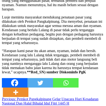
orang yang menggunakan pasar, termasuk pembeli dan penjual
nyaman. Namun menurutnya, hal itu masih belum sesuai dengan
harapan.
Lusje meminta masyarakat mendukung penataan pasar yang
dilakukan oleh Pemkot Pangkalpinang. Dia menyebut, penataan ini
dilakukan untuk masyarakat agar semua merasa aman dan nyaman.
Kendaraan yang berlalu Lalang di pasar tidak perlu terganggu
dengan kehadiran pedagang, begitu pun dengan pedagang harusnya
berjualan di tempat yang sudah disiapkan, dan pembeli membeli di
tempat yang seharusnya.
“Harapan kami pasar itu akan aman, nyaman, indah dan bersih.
Kendaraan yang lalu Lalang tidak terganggu, pembeli membeli di
tempat yang seharusnya, jadi tidak dari atas motor langsung beli
yang nantinya menganggu lalu Lalang dan orang yang berjualan
tidak memakan bahu jalan karena itu harusnya tempat kendaraan
lewat,” ucapnya.
**Red_SN) sumber Diskominfo PgK
Post
Previous:
Pemkot Pangkalpinang Gelar Upacara Hari Kesadaran
Nasional Dan Halal Bihalal Idul Fitri 1445 H